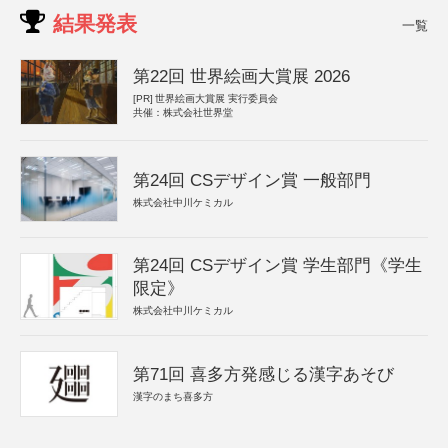
結果発表
一覧
第22回 世界絵画大賞展 2026
[PR]
世界絵画大賞展 実行委員会
共催：株式会社世界堂
第24回 CSデザイン賞 一般部門
株式会社中川ケミカル
第24回 CSデザイン賞 学生部門《学生
限定》
株式会社中川ケミカル
第71回 喜多方発感じる漢字あそび
漢字のまち喜多方