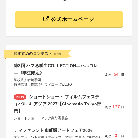
公式ホームページ
おすすめのコンテスト
[PR]
第3回 ハマる学生COLLECTION―ハルコレ
―《学生限定》
54
あと
日
学校法人岩崎学園
特別協賛：株式会社ウィゴー（WEGO）
ショートショート フィルムフェステ
NEW
ィバル ＆ アジア 2027【Cinematic Tokyo部
177
あと
日
門】
ショートショートアジア実行委員会
ディファレント京町堀アートフェア2026
3
あと
日
ディファレント京町堀アートフェア実行委員会（株式会社