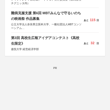
チグニッタ内）
難病克服支援 第6回 MBTみんなで守るいのち
の映画祭 作品募集
115
あと
日
公立大学法人奈良県立医科大学、一般社団法人MBTコンソ
ーシアム
協力：読売新聞社
第3回 高校生広報アイデアコンテスト《高校
後援：厚生労働省
32
文部科学省
生限定》
あと
日
奈良県
嘉悦大学 経営経済学部
日本経済団体連合会
関西経済連合会
「“よい仕事おこし”フェア」実行委員会
関西文化学術研究都市推進機構
東京難病団体連絡協議会
PR