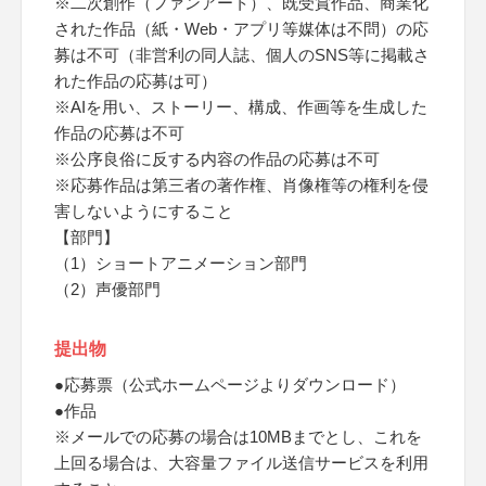
※二次創作（ファンアート）、既受賞作品、商業化
された作品（紙・Web・アプリ等媒体は不問）の応
募は不可（非営利の同人誌、個人のSNS等に掲載さ
れた作品の応募は可）
※AIを用い、ストーリー、構成、作画等を生成した
作品の応募は不可
※公序良俗に反する内容の作品の応募は不可
※応募作品は第三者の著作権、肖像権等の権利を侵
害しないようにすること
【部門】
（1）ショートアニメーション部門
（2）声優部門
提出物
●応募票（公式ホームページよりダウンロード）
●作品
※メールでの応募の場合は10MBまでとし、これを
上回る場合は、大容量ファイル送信サービスを利用