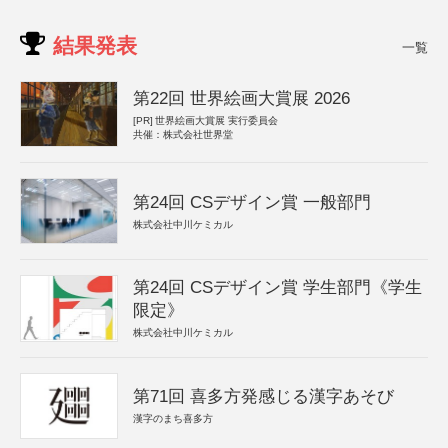
結果発表
一覧
第22回 世界絵画大賞展 2026
[PR]
世界絵画大賞展 実行委員会
共催：株式会社世界堂
第24回 CSデザイン賞 一般部門
株式会社中川ケミカル
第24回 CSデザイン賞 学生部門《学生
限定》
株式会社中川ケミカル
第71回 喜多方発感じる漢字あそび
漢字のまち喜多方