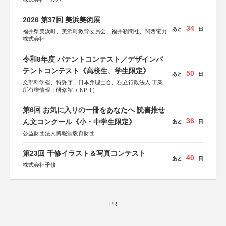
2026 第37回 美浜美術展
34
あと
日
福井県美浜町、美浜町教育委員会、福井新聞社、関西電力
株式会社
令和8年度 パテントコンテスト／デザインパ
テントコンテスト《高校生、学生限定》
50
あと
日
文部科学省、特許庁、日本弁理士会、独立行政法人 工業
所有権情報・研修館（INPIT）
第6回 お気に入りの一冊をあなたへ 読書推せ
36
ん文コンクール《小・中学生限定》
あと
日
公益財団法人博報堂教育財団
第23回 千修イラスト＆写真コンテスト
40
あと
日
株式会社千修
PR