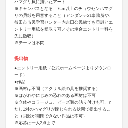
ハマグリ貝に描いたアート
※キャンパスとなる、7cm以上のチョウセンハマグ
リの貝殻を用意すること（アンダンテ21事務所や、
益田市市民学習センター内吉田公民館でも貝殻とエ
ントリー用紙を受取り可／その場合エントリー料を
先に徴収）
※テーマは不問
提出物
●エントリー用紙（公式ホームページよりダウンロ
ード）
●作品
※画材は不問（アクリル絵の具を推奨する）
※はがれやにじみの恐れのある画材は不可
※立体やコラージュ、ビーズ類の貼り付けも可、た
だし1対のハマグリが閉じられる状態で提出するこ
と（貝殻が開閉できない作品は不可）
※応募は一人3点まで