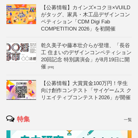
【公募情報】カインズ×コクヨ×VUILD
がタッグ、家具・木工品デザインコン
ペティション「CDM Digi Fab
COMPETITION 2026」を初開催
乾久美子や藤本壮介らが登壇、「長谷
工 住まいのデザインコンペティション
20回記念 特別講演会」が8月19日に開
催
[PR]
【公募情報】大賞賞金100万円！学生
向け創作コンテスト「サイゲームス ク
リエイティブコンテスト2026」が開催
特集
一覧