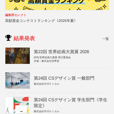
編集部セレクト
高額賞金コンテストランキング《2026年夏》
結果発表
一覧
第22回 世界絵画大賞展 2026
[PR]
世界絵画大賞展 実行委員会
共催：株式会社世界堂
第24回 CSデザイン賞 一般部門
株式会社中川ケミカル
第24回 CSデザイン賞 学生部門《学生
限定》
株式会社中川ケミカル