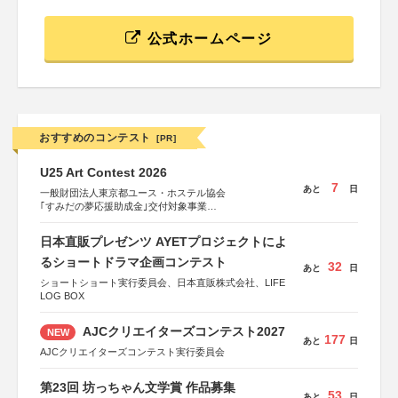
公式ホームページ
おすすめのコンテスト
[PR]
U25 Art Contest 2026
7
あと
日
一般財団法人東京都ユース・ホステル協会
｢すみだの夢応援助成金｣交付対象事業
すみだ五彩の芸術祭 連携企画
日本直販プレゼンツ AYETプロジェクトによ
るショートドラマ企画コンテスト
32
あと
日
ショートショート実行委員会、日本直販株式会社、LIFE
LOG BOX
AJCクリエイターズコンテスト2027
NEW
177
あと
日
AJCクリエイターズコンテスト実行委員会
第23回 坊っちゃん文学賞 作品募集
53
あと
日