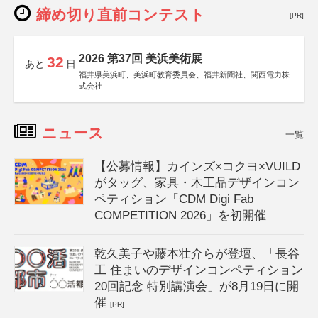
締め切り直前コンテスト
[PR]
2026 第37回 美浜美術展
32
あと
日
福井県美浜町、美浜町教育委員会、福井新聞社、関西電力株
式会社
ニュース
一覧
【公募情報】カインズ×コクヨ×VUILD
がタッグ、家具・木工品デザインコン
ペティション「CDM Digi Fab
COMPETITION 2026」を初開催
乾久美子や藤本壮介らが登壇、「長谷
工 住まいのデザインコンペティション
20回記念 特別講演会」が8月19日に開
催
[PR]