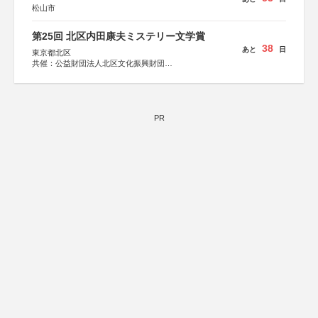
松山市
第25回 北区内田康夫ミステリー文学賞
38
あと
日
東京都北区
共催：公益財団法人北区文化振興財団
協力：一般財団法人内田康夫財団
協賛：株式会社実業之日本社
PR