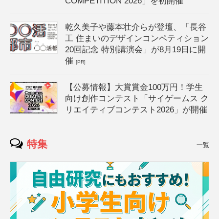
COMPETITION 2026」を初開催
乾久美子や藤本壮介らが登壇、「長谷
工 住まいのデザインコンペティション
20回記念 特別講演会」が8月19日に開
催
[PR]
【公募情報】大賞賞金100万円！学生
向け創作コンテスト「サイゲームス ク
リエイティブコンテスト2026」が開催
特集
一覧