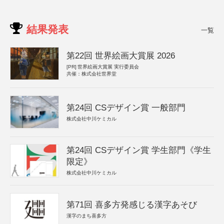
結果発表
一覧
第22回 世界絵画大賞展 2026
[PR]
世界絵画大賞展 実行委員会
共催：株式会社世界堂
第24回 CSデザイン賞 一般部門
株式会社中川ケミカル
第24回 CSデザイン賞 学生部門《学生
限定》
株式会社中川ケミカル
第71回 喜多方発感じる漢字あそび
漢字のまち喜多方