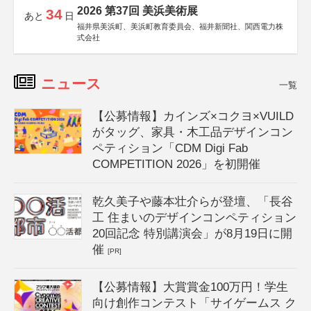
2026 第37回 美浜美術展
34
あと
日
福井県美浜町、美浜町教育委員会、福井新聞社、関西電力株
式会社
ニュース
一覧
【公募情報】カインズ×コクヨ×VUILD
がタッグ、家具・木工品デザインコン
ペティション「CDM Digi Fab
COMPETITION 2026」を初開催
乾久美子や藤本壮介らが登壇、「長谷
工 住まいのデザインコンペティション
20回記念 特別講演会」が8月19日に開
催
[PR]
【公募情報】大賞賞金100万円！学生
向け創作コンテスト「サイゲームス ク