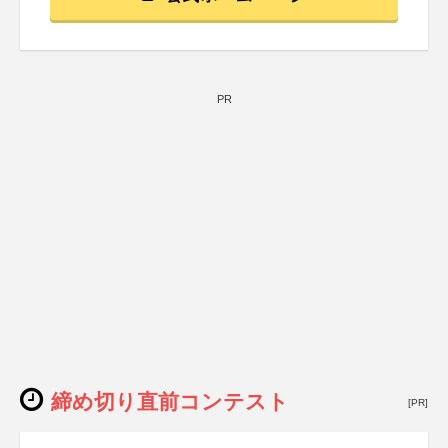
PR
締め切り直前コンテスト
[PR]