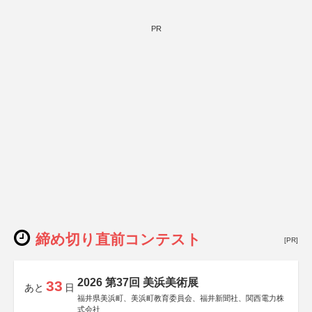
PR
締め切り直前コンテスト
[PR]
2026 第37回 美浜美術展
33
あと
日
福井県美浜町、美浜町教育委員会、福井新聞社、関西電力株
式会社