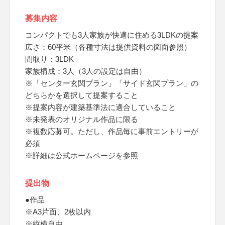
募集内容
コンパクトでも3人家族が快適に住める3LDKの提案
広さ：60平米（各種寸法は提供資料の図面参照）
間取り：3LDK
家族構成：3人（3人の設定は自由）
※「センター玄関プラン」「サイド玄関プラン」の
どちらかを選択して提案すること
※提案内容が建築基準法に適合していること
※未発表のオリジナル作品に限る
※複数応募可。ただし、作品毎に事前エントリーが
必須
※詳細は公式ホームページを参照
提出物
●作品
※A3片面、2枚以内
※縦横自由