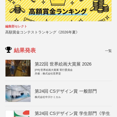
編集部セレクト
高額賞金コンテストランキング《2026年夏》
結果発表
一覧
第22回 世界絵画大賞展 2026
[PR]
世界絵画大賞展 実行委員会
共催：株式会社世界堂
第24回 CSデザイン賞 一般部門
株式会社中川ケミカル
第24回 CSデザイン賞 学生部門《学生