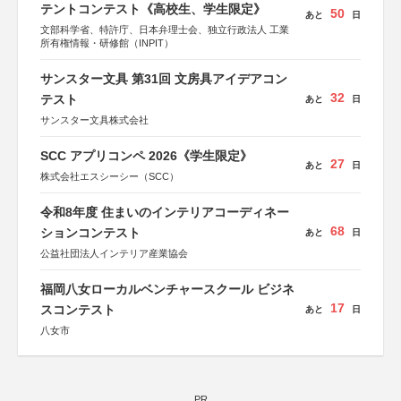
テントコンテスト《高校生、学生限定》
50
あと
日
文部科学省、特許庁、日本弁理士会、独立行政法人 工業
所有権情報・研修館（INPIT）
サンスター文具 第31回 文房具アイデアコン
32
テスト
あと
日
サンスター文具株式会社
SCC アプリコンペ 2026《学生限定》
27
あと
日
株式会社エスシーシー（SCC）
令和8年度 住まいのインテリアコーディネー
68
ションコンテスト
あと
日
公益社団法人インテリア産業協会
福岡八女ローカルベンチャースクール ビジネ
17
スコンテスト
あと
日
八女市
PR