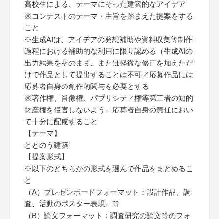
高校生による、テーマにそった建築的なアイデア
※コンテストのテーマ・主旨を踏まえた提案をする
こと
※生成AIは、アイデアの発想補助や資料収集等制作
過程における補助的な利用に限り認める（生成AIの
出力結果をそのまま、または軽微な修正を加えただ
けで作品として提出することは不可／応募作品には
応募者自身の創作的関与を必要とする
※著作権、肖像権、パブリシティ権等第三者の知的
財産権を侵害しないよう、応募者自身の責任におい
て十分に配慮すること
【テーマ】
ととのう建築
【提案形式】
※以下のどちらかの形式を選んで作品をまとめるこ
と
（A）プレゼンボードフォーマット：設計作品、調
査、活動のポスター表現、等
（B）論文フォーマット：調査研究の論文等のフォ