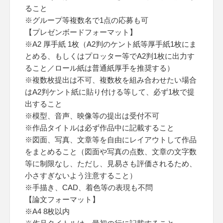
ること
※グループ等複数名で1点の応募も可
【プレゼンボードフォーマット】
※A2 厚手紙 1枚（A2判のケント紙等厚手紙1枚にま
とめる、もしくはプロッター等でA2判1枚に出力す
ること／ロール紙は普通紙厚手を推奨する）
※複数枚提出は不可、複数枚を組み合わせたい場合
はA2判ケント紙に貼り付ける等して、必ず1枚で提
出すること
※模型、音声、映像等の提出は受付不可
※作品タイトルは必ず作品中に記載すること
※図面、写真、文章等を自由にレイアウトして作品
をまとめること（図面や写真の点数、文章の文字数
等に制限なし、ただし、見易さも評価されるため、
小さすぎないよう注意すること）
※手描き、CAD、着色等の表現も不問
【論文フォーマット】
※A4 8枚以内