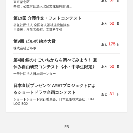
37
あと
日
東京都北区
共催：公益財団法人北区文化振興財団
協力：一般財団法人内田康夫財団
協賛：株式会社実業之日本社
第19回 介護作文・フォトコンテスト
52
あと
日
公益社団法人 全国老人福祉施設協議会
※後援：厚生労働省、文部科学省
第9回 ビルボ 絵本大賞
175
あと
日
株式会社ビルボ
第4回 銅のすごいちからを調べてみよう！ 夏
52
休み自由研究コンテスト《小・中学生限定》
あと
日
一般社団法人日本銅センター
日本直販プレゼンツ AYETプロジェクトによ
るショートドラマ企画コンテスト
31
あと
日
ショートショート実行委員会、日本直販株式会社、LIFE
LOG BOX
PR