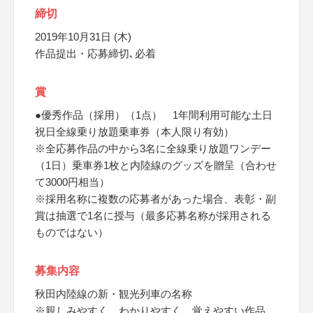
締切
2019年10月31日 (木)
作品提出・応募締切､必着
賞
●優秀作品（採用）（1点） 1年間利用可能な土日
祝日全線乗り放題乗車券（本人限り有効）
※全応募作品の中から3名に全線乗り放題ワンデー
（1日）乗車券1枚と内陸線のグッズを贈呈（合わせ
て3000円相当）
※採用名称に複数の応募者があった場合、表彰・副
賞は抽選で1名に授与（最多応募名称が採用される
ものではない）
募集内容
秋田内陸線の新・観光列車の名称
※親しみやすく、わかりやすく、覚えやすい作品