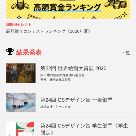
編集部セレクト
高額賞金コンテストランキング《2026年夏》
結果発表
一覧
第22回 世界絵画大賞展 2026
[PR]
世界絵画大賞展 実行委員会
共催：株式会社世界堂
第24回 CSデザイン賞 一般部門
株式会社中川ケミカル
第24回 CSデザイン賞 学生部門《学生
限定》