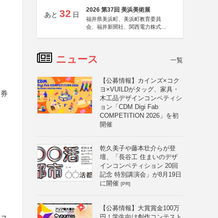
2026 第37回 美浜美術展
32
あと
日
福井県美浜町、美浜町教育委員
会、福井新聞社、関西電力株式会
社
ニュース
一覧
【公募情報】カインズ×コク
ヨ×VUILDがタッグ、家具・
席券
木工品デザインコンペティシ
ョン「CDM Digi Fab
COMPETITION 2026」を初
開催
乾久美子や藤本壮介らが登
壇、「長谷工 住まいのデザ
インコンペティション 20回
記念 特別講演会」が8月19日
に開催
[PR]
【公募情報】大賞賞金100万
円！学生向け創作コンテスト
マス