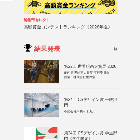
編集部セレクト
高額賞金コンテストランキング《2026年夏》
結果発表
一覧
第22回 世界絵画大賞展 2026
[PR]
世界絵画大賞展 実行委員会
共催：株式会社世界堂
第24回 CSデザイン賞 一般部
門
株式会社中川ケミカル
第24回 CSデザイン賞 学生部
門《学生限定》