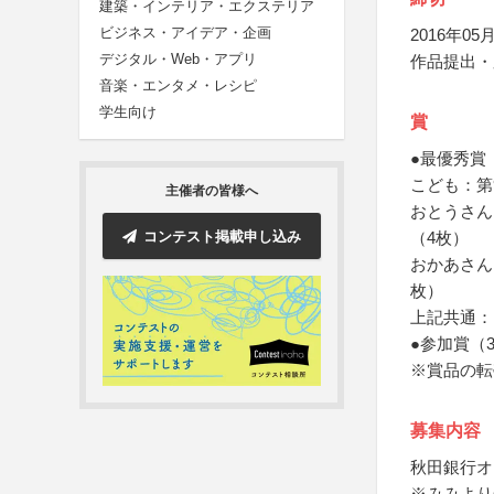
建築・インテリア・エクステリア
ビジネス・アイデア・企画
2016年05月
デジタル・Web・アプリ
作品提出・
音楽・エンタメ・レシピ
学生向け
賞
●最優秀賞
こども：第
主催者の皆様へ
おとうさん
コンテスト掲載申し込み
（4枚）
おかあさん
枚）
上記共通：
●参加賞（
※賞品の転
募集内容
秋田銀行オ
※みみより