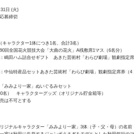
31日 (火)
応募締切
（キャラクター1体につき1名、合計3名）
90回全国花火競技大会「大曲の花火」A桟敷席1マス（6名分）
：嶋田ハム詰合せギフト あきた芸術村「わらび劇場」観劇指定
：中仙特産品セットあきた芸術村「わらび劇場」観劇指定席券（4
「みみより一家」ぬいぐるみセット
30名） キャラクターグッズ（オリジナル貯金箱等）
売は不可とする
リジナルキャラクター「みみより一家」3体（子・父・母）の名前
一家は秋田に生息するジャンボうさぎをモデルとした秋田銀行の