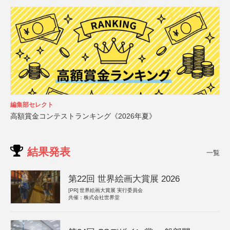
編集部セレクト
高額賞金コンテストランキング《2026年夏》
結果発表
一覧
第22回 世界絵画大賞展 2026
[PR]
世界絵画大賞展 実行委員会
共催：株式会社世界堂