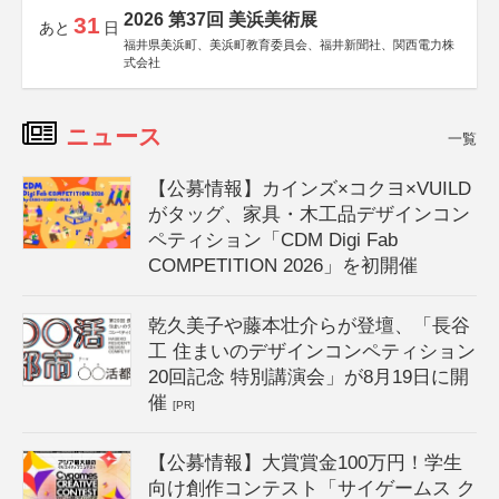
2026 第37回 美浜美術展
31
あと
日
福井県美浜町、美浜町教育委員会、福井新聞社、関西電力株
式会社
ニュース
一覧
【公募情報】カインズ×コクヨ×VUILD
がタッグ、家具・木工品デザインコン
ペティション「CDM Digi Fab
COMPETITION 2026」を初開催
乾久美子や藤本壮介らが登壇、「長谷
工 住まいのデザインコンペティション
20回記念 特別講演会」が8月19日に開
催
[PR]
【公募情報】大賞賞金100万円！学生
向け創作コンテスト「サイゲームス ク