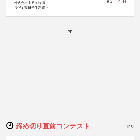
37
あと
日
株式会社山田養蜂場
共催：朝日学生新聞社
PR
締め切り直前コンテスト
[PR]