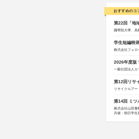
おすすめのコ
第22回「
國學院大學、高
学生短編映画
株式会社フェロ
2026年度
一般社団法人カ
第12回リサ
リサイクルアー
第14回 ミ
株式会社山田養
共催：朝日学生