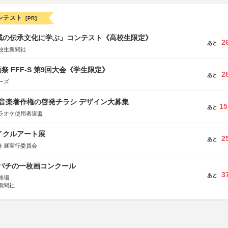
ンテスト
[PR]
地域の伝承文化に学ぶ」コンテスト《高校生限定》
2
あと
校生新聞社
祭 FFF-S 第9回大会《学生限定》
2
あと
ーズ
版 音楽著作権の啓発チラシ デザイン大募集
15
あと
ラオケ使用者連盟
イクルアート展
2
あと
ト展実行委員会
ツバチの一枚画コンクール
3
あと
蜂場
新聞社