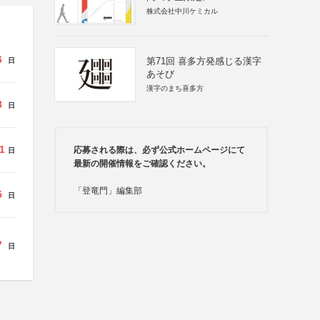
株式会社中川ケミカル
6
第71回 喜多方発感じる漢字
日
あそび
漢字のまち喜多方
8
日
1
応募される際は、必ず公式ホームページにて
日
最新の開催情報をご確認ください。
「登竜門」編集部
5
日
7
日