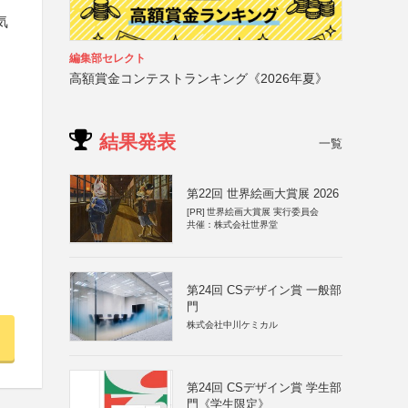
気
編集部セレクト
高額賞金コンテストランキング《2026年夏》
結果発表
一覧
第22回 世界絵画大賞展 2026
[PR]
世界絵画大賞展 実行委員会
共催：株式会社世界堂
第24回 CSデザイン賞 一般部
門
株式会社中川ケミカル
第24回 CSデザイン賞 学生部
門《学生限定》