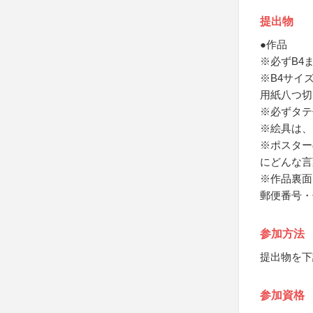
提出物
●作品
※必ずB4
※B4サイズ
用紙八つ切り
※必ずタテ
※絵具は、
※ポスター
にどんな言
※作品裏面
郵便番号・
参加方法
提出物を下
参加資格