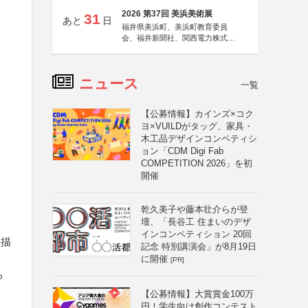
2026 第37回 美浜美術展
31
あと
日
福井県美浜町、美浜町教育委員
会、福井新聞社、関西電力株式会
社
ニュース
一覧
【公募情報】カインズ×コク
ヨ×VUILDがタッグ、家具・
木工品デザインコンペティシ
ョン「CDM Digi Fab
COMPETITION 2026」を初
開催
乾久美子や藤本壮介らが登
壇、「長谷工 住まいのデザ
インコンペティション 20回
に描
記念 特別講演会」が8月19日
に開催
[PR]
る
【公募情報】大賞賞金100万
円！学生向け創作コンテスト