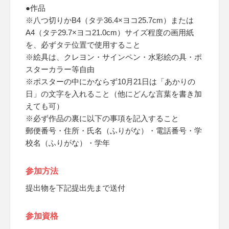
●作品
※八つ切りかB4（タテ36.4×ヨコ25.7cm）または
A4（タテ29.7×ヨコ21.0cm）サイズ程度の画用紙
を、必ずタテ位置で使用すること
※絵具は、クレヨン・サインペン・水彩絵の具・ポ
スターカラー等自由
※ポスターの中にかならず10月21日は「あかりの
日」の文字を入れること（他にどんな言葉を書き加
えても可）
※必ず作品の裏に以下の事項を記入すること
郵便番号・住所・氏名（ふりがな）・電話番号・学
校名（ふりがな）・学年
参加方法
提出物を下記提出先まで送付
参加資格