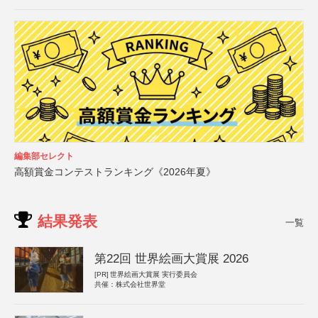
編集部セレクト
高額賞金コンテストランキング《2026年夏》
結果発表
一覧
第22回 世界絵画大賞展 2026
[PR]
世界絵画大賞展 実行委員会
共催：株式会社世界堂