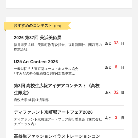
おすすめのコンテスト
[PR]
2026 第37回 美浜美術展
33
あと
日
福井県美浜町、美浜町教育委員会、福井新聞社、関西電力
株式会社
U25 Art Contest 2026
8
あと
日
一般財団法人東京都ユース・ホステル協会
｢すみだの夢応援助成金｣交付対象事業
すみだ五彩の芸術祭 連携企画
第3回 高校生広報アイデアコンテスト《高校
32
生限定》
あと
日
嘉悦大学 経営経済学部
ディファレント京町堀アートフェア2026
3
あと
日
ディファレント京町堀アートフェア実行委員会（株式会社
チグニッタ内）
高校生ファッションイラストレーションコン