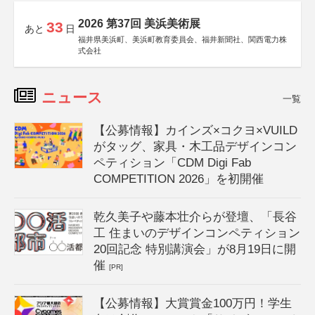
2026 第37回 美浜美術展
33
あと
日
福井県美浜町、美浜町教育委員会、福井新聞社、関西電力株
式会社
ニュース
一覧
【公募情報】カインズ×コクヨ×VUILD
がタッグ、家具・木工品デザインコン
ペティション「CDM Digi Fab
COMPETITION 2026」を初開催
乾久美子や藤本壮介らが登壇、「長谷
工 住まいのデザインコンペティション
20回記念 特別講演会」が8月19日に開
催
[PR]
【公募情報】大賞賞金100万円！学生