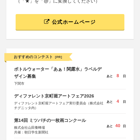
（「★」を「@」に変換してください）
公式ホームページ
おすすめのコンテスト
[PR]
ボトルウォーター「あぁ！関露水」ラベルデ
8
ザイン募集
あと
日
下関市
ディファレント京町堀アートフェア2026
4
あと
日
ディファレント京町堀アートフェア実行委員会（株式会社
チグニッタ内）
第14回 ミツバチの一枚画コンクール
40
あと
日
株式会社山田養蜂場
共催：朝日学生新聞社