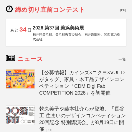
締め切り直前コンテスト
[PR]
2026 第37回 美浜美術展
34
あと
日
福井県美浜町、美浜町教育委員会、福井新聞社、関西電力株
式会社
ニュース
一覧
【公募情報】カインズ×コクヨ×VUILD
がタッグ、家具・木工品デザインコン
ペティション「CDM Digi Fab
COMPETITION 2026」を初開催
乾久美子や藤本壮介らが登壇、「長谷
工 住まいのデザインコンペティション
20回記念 特別講演会」が8月19日に開
催
[PR]