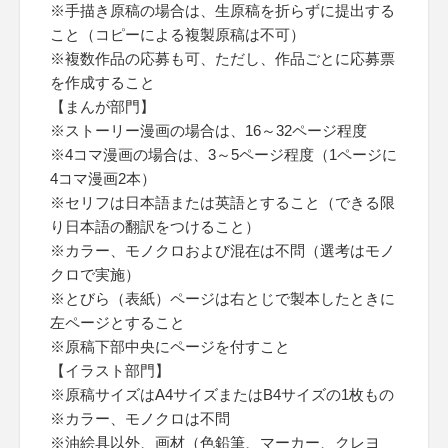
※手描き原稿の場合は、生原稿を折らずに提出する
こと（コピーによる複製原稿は不可）
※複数作品の応募も可、ただし、作品ごとに応募票
を作成すること
【まんが部門】
※ストーリー漫画の場合は、16～32ページ程度
※4コマ漫画の場合は、3～5ページ程度（1ページに
4コマ漫画2本）
※セリフは日本語または英語とすること（できる限
り日本語の翻訳をつけること）
※カラー、モノクロおよび混在は不問（選考はモノ
クロで実施）
※とびら（表紙）ページは右とじで製本したときに
左ページとすること
※原稿下部中央にページを付すこと
【イラスト部門】
※原稿サイズはA4サイズまたはB4サイズの1枚もの
※カラー、モノクロは不問
※油絵具以外、画材（色鉛筆、マーカー、クレヨ