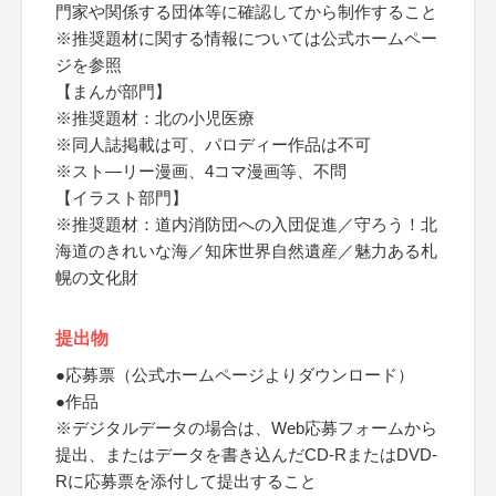
門家や関係する団体等に確認してから制作すること
※推奨題材に関する情報については公式ホームペー
ジを参照
【まんが部門】
※推奨題材：北の小児医療
※同人誌掲載は可、パロディー作品は不可
※スト―リー漫画、4コマ漫画等、不問
【イラスト部門】
※推奨題材：道内消防団への入団促進／守ろう！北
海道のきれいな海／知床世界自然遺産／魅力ある札
幌の文化財
提出物
●応募票（公式ホームページよりダウンロード）
●作品
※デジタルデータの場合は、Web応募フォームから
提出、またはデータを書き込んだCD-RまたはDVD-
Rに応募票を添付して提出すること