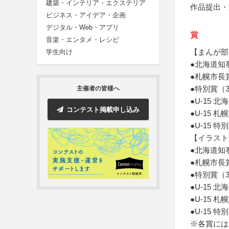
建築・インテリア・エクステリア
作品提出・
ビジネス・アイデア・企画
デジタル・Web・アプリ
賞
音楽・エンタメ・レシピ
【まんが部
学生向け
●北海道知
●札幌市長
●特別賞（
主催者の皆様へ
●U-15 
コンテスト掲載申し込み
●U-15 
●U-15 
【イラスト
●北海道知
●札幌市長
●特別賞（
●U-15 
●U-15 
●U-15 
※各賞には