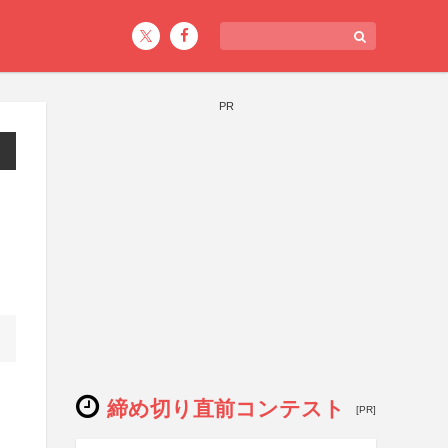
PR
締め切り直前コンテスト
[PR]