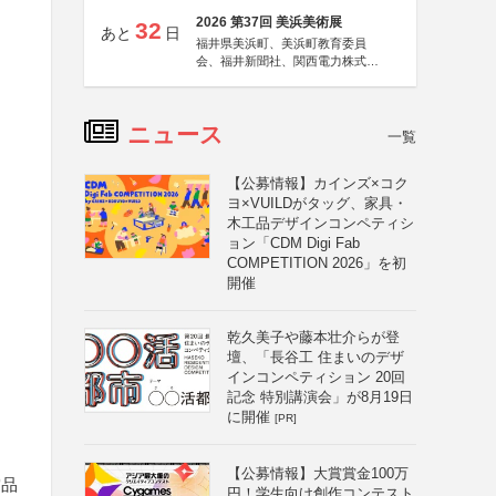
2026 第37回 美浜美術展
32
あと
日
福井県美浜町、美浜町教育委員
会、福井新聞社、関西電力株式会
社
ニュース
一覧
【公募情報】カインズ×コク
ヨ×VUILDがタッグ、家具・
木工品デザインコンペティシ
ョン「CDM Digi Fab
COMPETITION 2026」を初
開催
乾久美子や藤本壮介らが登
壇、「長谷工 住まいのデザ
インコンペティション 20回
記念 特別講演会」が8月19日
に開催
[PR]
【公募情報】大賞賞金100万
賞品
円！学生向け創作コンテスト