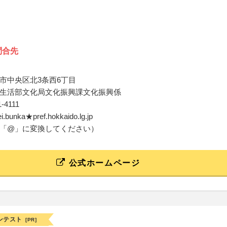
問合先
市中央区北3条西6丁目
生活部文化局文化振興課文化振興係
1-4111
ei.bunka★pref.hokkaido.lg.jp
「@」に変換してください）
公式ホームページ
ンテスト
[PR]