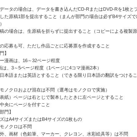
データの場合は、データを書き込んだCD-RまたはDVD-Rを1枚と
した原稿1部を提出すること（まんが部門の場合は必ずB4サイズで
）
稿の場合は、生原稿を折らずに提出すること（コピーによる複製
の応募も可、ただし作品ごとに応募票を作成すること
門】
ー漫画は、16～32ページ程度
画は、3～5ページ程度（1ページに4コマ漫画2本）
日本語または英語とすること（できる限り日本語の翻訳をつける
モノクロおよび混在は不問（選考はモノクロで実施）
表紙）ページは右とじで製本したときに左ページとすること
中央にページを付すこと
部門】
ズはA4サイズまたはB4サイズの1枚もの
モノクロは不問
外、画材（色鉛筆、マーカー、クレヨン、水彩絵具等）は不問