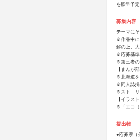
を贈呈予定
募集内容
テーマにそ
※作品中に
解の上、大
※応募基準
※第三者の
【まんが部
※北海道を
※同人誌掲
※スト―リ
【イラスト
※「エコ（
提出物
●応募票（