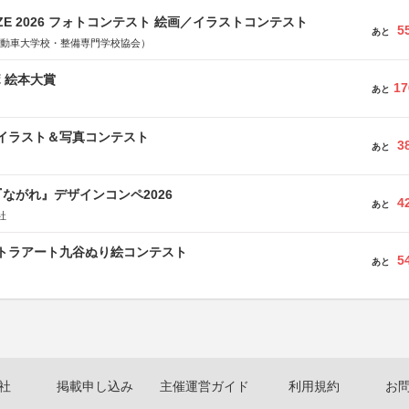
RIZE 2026 フォトコンテスト 絵画／イラストコンテスト
5
あと
国自動車大学校・整備専門学校協会）
ボ 絵本大賞
17
あと
修イラスト＆写真コンテスト
3
あと
ながれ』デザインコンペ2026
4
あと
社
ルトラアート九谷ぬり絵コンテスト
5
あと
社
掲載申し込み
主催運営ガイド
利用規約
お