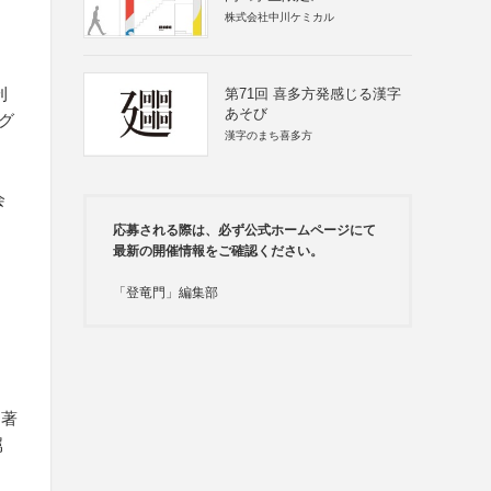
株式会社中川ケミカル
刊
第71回 喜多方発感じる漢字
あそび
グ
漢字のまち喜多方
会
応募される際は、必ず公式ホームページにて
最新の開催情報をご確認ください。
「登竜門」編集部
（著
属