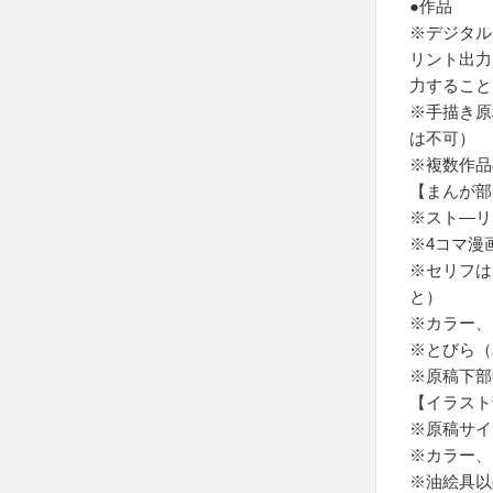
●作品
※デジタル
リント出力
力すること
※手描き原
は不可）
※複数作品
【まんが部
※スト―リ
※4コマ漫
※セリフは
と）
※カラー、
※とびら（
※原稿下部
【イラスト
※原稿サイ
※カラー、
※油絵具以