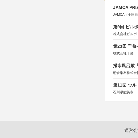
JAMCA P
JAMCA（全
第9回 ビル
株式会社ビルボ
第23回 千
株式会社千修
撥水風呂敷『
朝倉染布株式会
第11回 ウ
石川県能美市
運営会