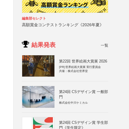
編集部セレクト
高額賞金コンテストランキング《2026年夏》
結果発表
一覧
第22回 世界絵画大賞展 2026
[PR]
世界絵画大賞展 実行委員会
共催：株式会社世界堂
第24回 CSデザイン賞 一般部
門
株式会社中川ケミカル
第24回 CSデザイン賞 学生部
門《学生限定》