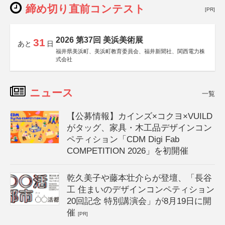
締め切り直前コンテスト
[PR]
2026 第37回 美浜美術展
31
あと
日
福井県美浜町、美浜町教育委員会、福井新聞社、関西電力株
式会社
ニュース
一覧
【公募情報】カインズ×コクヨ×VUILD
がタッグ、家具・木工品デザインコン
ペティション「CDM Digi Fab
COMPETITION 2026」を初開催
乾久美子や藤本壮介らが登壇、「長谷
工 住まいのデザインコンペティション
20回記念 特別講演会」が8月19日に開
催
[PR]