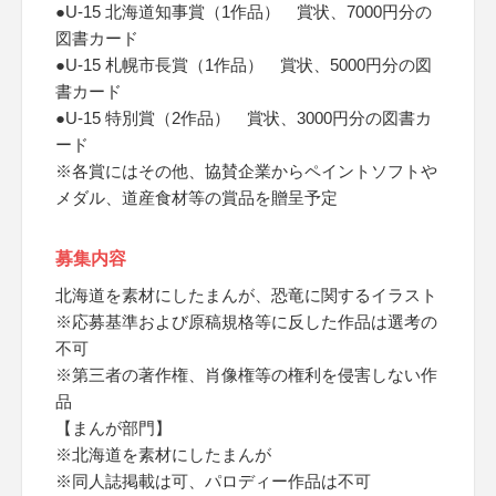
●U-15 北海道知事賞（1作品） 賞状、7000円分の
図書カード
●U-15 札幌市長賞（1作品） 賞状、5000円分の図
書カード
●U-15 特別賞（2作品） 賞状、3000円分の図書カ
ード
※各賞にはその他、協賛企業からペイントソフトや
メダル、道産食材等の賞品を贈呈予定
募集内容
北海道を素材にしたまんが、恐竜に関するイラスト
※応募基準および原稿規格等に反した作品は選考の
不可
※第三者の著作権、肖像権等の権利を侵害しない作
品
【まんが部門】
※北海道を素材にしたまんが
※同人誌掲載は可、パロディー作品は不可