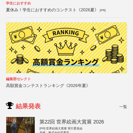
学生におすすめ
夏休み！学生におすすめのコンテスト《2026夏》
[PR]
編集部セレクト
高額賞金コンテストランキング《2026年夏》
結果発表
一覧
第22回 世界絵画大賞展 2026
[PR]
世界絵画大賞展 実行委員会
共催：株式会社世界堂