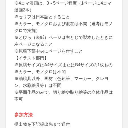
※4コマ漫画は、3～5ページ程度（1ページに4コマ
漫画2本）
※セリフは日本語とすること
※カラー、モノクロおよび混在は不問（選考はモノ
クロで実施）
※とびら（表紙）ページは右とじで製本したときに
左ページになること
※原稿下部中央にページを付すこと
【イラスト部門】
※原稿サイズはA4サイズまたはB4サイズの1枚もの
※カラー、モノクロは不問
※油絵具以外、画材（色鉛筆、マーカー、クレヨ
ン、水彩絵具等）は不問
※平面作品のみで、切り絵や貼り絵等の立体作品は
不可
参加方法
提出物を下記提出先まで送付