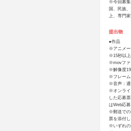
※今回募集
国、民族、
上、専門家
提出物
●作品
※アニメー
※15秒以
※movフ
※解像度192
※フレームレ
※音声：通
※オンライ
した応募票
はWeb応
※郵送での
票を添付し
※いずれの