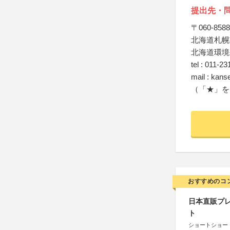
提出先・
〒060-8588
北海道札幌
北海道環境
tel : 011-23
mail : kans
（「★」を
おすすめのコ
日本直販プレ
ト
ショートショート