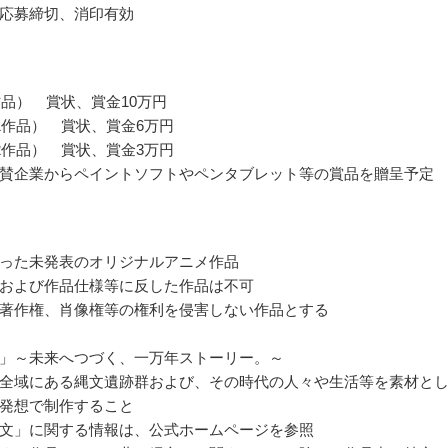
応募締切、消印有効
作品） 賞状、賞金10万円
1作品） 賞状、賞金6万円
2作品） 賞状、賞金3万円
賛企業からペイントソフトやペンタブレット等の賞品を贈呈予定
った未発表のオリジナルアニメ作品
および作品仕様等に反した作品は不可
著作権、肖像権等の権利を侵害しない作品とする
」～未来へつづく、一万年ストーリー。～
全域にある縄文遺跡群および、その時代の人々や生活等を素材と
発想で制作すること
文」に関する情報は、公式ホームページを参照