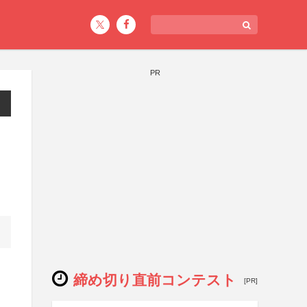
PR
締め切り直前コンテスト
[PR]