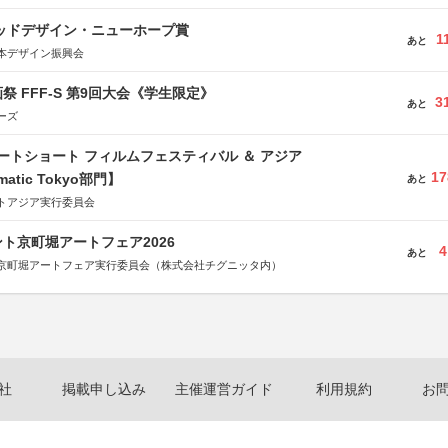
グッドデザイン・ニューホープ賞
1
あと
本デザイン振興会
祭 FFF-S 第9回大会《学生限定》
3
あと
ーズ
ートショート フィルムフェスティバル ＆ アジア
17
matic Tokyo部門】
あと
トアジア実行委員会
ト京町堀アートフェア2026
4
あと
京町堀アートフェア実行委員会（株式会社チグニッタ内）
社
掲載申し込み
主催運営ガイド
利用規約
お