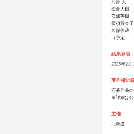
河原 大
松倉大樹
安保英樹
横須賀令子
久保俊哉
（予定）
結果発表
2025年
著作権の
応募作品の
※詳細は公
主催
北海道