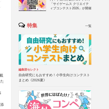
の
「サイゲームス クリエイテ
の
ィブコンテスト2026」が開催
特集
一覧
編集部セレクト
自由研究にもおすすめ！小学生向けコンテスト
載
まとめ《2026夏》
また
募
を添