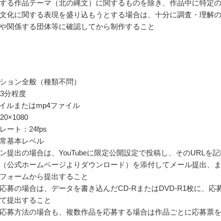
する作品テーマ（北の縄文）に関するものを除き、作品中に特定
文化に関する表現を盛り込もうとする場合は、十分に調査・理解
や関係する団体等に確認してから制作すること
ション全般（種類不問）
上3分程度
ァイルまたはmp4ファイル
0×1080
ート：24fps
常基本レベル
ン提出の場合は、YouTubeに限定公開設定で投稿し、そのURLを記
（公式ホームページよりダウンロード）を添付してメール提出、
募フォームから提出すること
応募の場合は、データを書き込んだCD-RまたはDVD-R1枚に、応
て提出すること
応募方法の場合も、複数作品を応募する場合は作品ごとに応募票