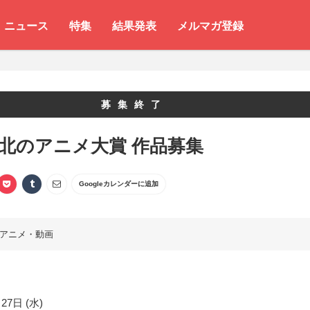
ニュース
特集
結果発表
メルマガ登録
募集終了
 北のアニメ大賞 作品募集
Googleカレンダーに追加
アニメ・動画
27日 (水)