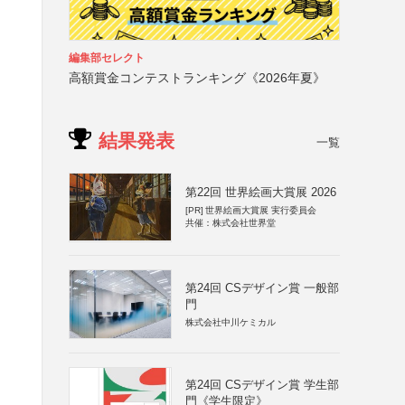
編集部セレクト
高額賞金コンテストランキング《2026年夏》
結果発表
一覧
第22回 世界絵画大賞展 2026
[PR]
世界絵画大賞展 実行委員会
共催：株式会社世界堂
第24回 CSデザイン賞 一般部
門
株式会社中川ケミカル
第24回 CSデザイン賞 学生部
門《学生限定》