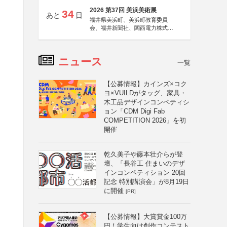
2026 第37回 美浜美術展
34
あと
日
福井県美浜町、美浜町教育委員
会、福井新聞社、関西電力株式会
社
ニュース
一覧
【公募情報】カインズ×コク
ヨ×VUILDがタッグ、家具・
木工品デザインコンペティシ
ョン「CDM Digi Fab
COMPETITION 2026」を初
開催
乾久美子や藤本壮介らが登
壇、「長谷工 住まいのデザ
インコンペティション 20回
記念 特別講演会」が8月19日
に開催
[PR]
し
【公募情報】大賞賞金100万
円！学生向け創作コンテスト