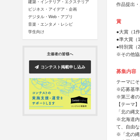
建築・インテリア・エクステリア
作品提出・
ビジネス・アイデア・企画
デジタル・Web・アプリ
賞
音楽・エンタメ・レシピ
●大賞（1
学生向け
●準大賞（
●特別賞（
※その他協
主催者の皆様へ
コンテスト掲載申し込み
募集内容
テーマにそ
※応募基準
※第三者の
【テーマ】
「北の縄文
※北海道内
て、自由な
※「北の縄