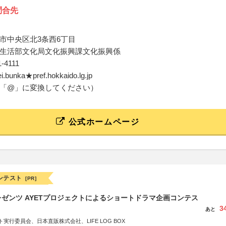
問合先
市中央区北3条西6丁目
生活部文化局文化振興課文化振興係
1-4111
ei.bunka★pref.hokkaido.lg.jp
「@」に変換してください）
公式ホームページ
ンテスト
[PR]
ゼンツ AYETプロジェクトによるショートドラマ企画コンテス
3
あと
実行委員会、日本直販株式会社、LIFE LOG BOX