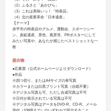
（2）ふるさと「あかびら」
（3）これは美味いっ！「特産品」
（4）北の産業革命「日本遺産」
【テーマ】
赤平市の特産品やグルメ、運動会、スポーツシー
ン、炭鉱遺産、景色、風景等、PRポスターにして
みたい写真や、あなたが感じたベストショットな一
枚
提出物
●応募票（公式ホームページよりダウンロード）
●作品
※四つ切り、またはA4サイズの単写真
※カラーまたは白黒プリント写真（台紙不要）
※デジタル写真も可、ただし合成写真は不可
※日付が表示されている写真は不可
※デジタル写真はデータをDVD-R、CD-R、メール
添付（10MBまで）のいずれかで提出すること