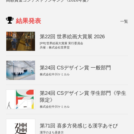
高額賞金コンテストランキング《2026年夏》
結果発表
一覧
第22回 世界絵画大賞展 2026
[PR]
世界絵画大賞展 実行委員会
共催：株式会社世界堂
第24回 CSデザイン賞 一般部門
株式会社中川ケミカル
第24回 CSデザイン賞 学生部門《学生
限定》
株式会社中川ケミカル
第71回 喜多方発感じる漢字あそび
漢字のまち喜多方