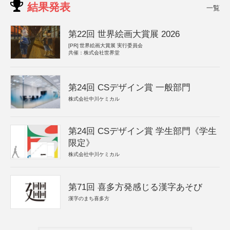
結果発表
一覧
第22回 世界絵画大賞展 2026
[PR]
世界絵画大賞展 実行委員会
共催：株式会社世界堂
第24回 CSデザイン賞 一般部門
株式会社中川ケミカル
第24回 CSデザイン賞 学生部門《学生
限定》
株式会社中川ケミカル
第71回 喜多方発感じる漢字あそび
漢字のまち喜多方