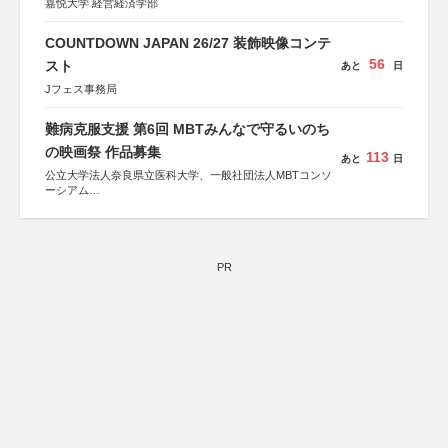
嘉悦大学 経営経済学部
COUNTDOWN JAPAN 26/27 装飾映像コンテ
56
スト
あと
日
Jフェス事務局
難病克服支援 第6回 MBTみんなで守るいのち
の映画祭 作品募集
113
あと
日
公立大学法人奈良県立医科大学、一般社団法人MBTコンソ
ーシアム
協力：読売新聞社
後援：厚生労働省
文部科学省
奈良県
PR
日本経済団体連合会
関西経済連合会
「“よい仕事おこし”フェア」実行委員会
関西文化学術研究都市推進機構
東京難病団体連絡協議会