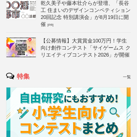
乾久美子や藤本壮介らが登壇、「長谷
工 住まいのデザインコンペティション
20回記念 特別講演会」が8月19日に開
催
[PR]
【公募情報】大賞賞金100万円！学生
向け創作コンテスト「サイゲームス ク
リエイティブコンテスト2026」が開催
特集
一覧