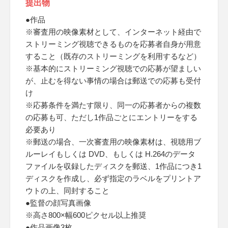
提出物
●作品
※審査用の映像素材として、インターネット経由で
ストリーミング視聴できるものを応募者自身が用意
すること（既存のストリーミングを利用するなど）
※基本的にストリーミング視聴での応募が望ましい
が、止むを得ない事情の場合は郵送での応募も受付
け
※応募条件を満たす限り、同一の応募者からの複数
の応募も可、ただし1作品ごとにエントリーをする
必要あり
※郵送の場合、一次審査用の映像素材は、視聴用ブ
ルーレイもしくは DVD、もしくは H.264のデータ
ファイルを収録したディスクを郵送、1作品につき1
ディスクを作成し、必ず指定のラベルをプリントア
ウトの上、同封すること
●監督の顔写真画像
※高さ800×幅600ピクセル以上推奨
●作品画像3枚