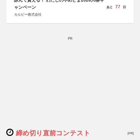
詠んで貰える！ わたしのやめとま2026川柳キ
77
ャンペーン
あと
日
カルビー株式会社
PR
締め切り直前コンテスト
[PR]