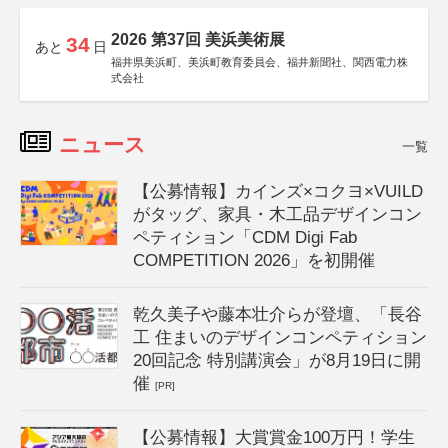
2026 第37回 美浜美術展
34
あと
日
福井県美浜町、美浜町教育委員会、福井新聞社、関西電力株
式会社
ニュース
一覧
【公募情報】カインズ×コクヨ×VUILD
がタッグ、家具・木工品デザインコン
ペティション「CDM Digi Fab
COMPETITION 2026」を初開催
乾久美子や藤本壮介らが登壇、「長谷
工 住まいのデザインコンペティション
20回記念 特別講演会」が8月19日に開
催
[PR]
【公募情報】大賞賞金100万円！学生