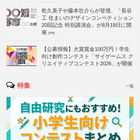
乾久美子や藤本壮介らが登壇、「長谷
工 住まいのデザインコンペティション
20回記念 特別講演会」が8月19日に開
催
[PR]
【公募情報】大賞賞金100万円！学生
向け創作コンテスト「サイゲームス ク
リエイティブコンテスト2026」が開催
特集
一覧