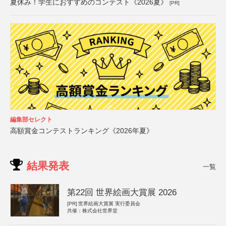
夏休み！学生におすすめのコンテスト《2026夏》
[PR]
編集部セレクト
高額賞金コンテストランキング《2026年夏》
結果発表
一覧
第22回 世界絵画大賞展 2026
[PR]
世界絵画大賞展 実行委員会
共催：株式会社世界堂