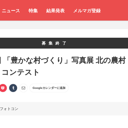
ニュース
特集
結果発表
メルマガ登録
募集終了
回 「豊かな村づくり」写真展 北の農村
トコンテスト
Googleカレンダーに追加
フォトコン