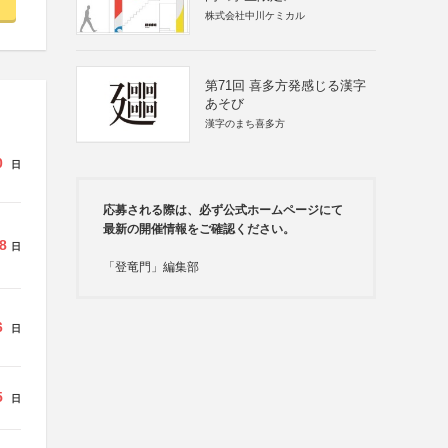
株式会社中川ケミカル
第71回 喜多方発感じる漢字
あそび
漢字のまち喜多方
0
日
応募される際は、必ず公式ホームページにて
最新の開催情報をご確認ください。
8
日
「登竜門」編集部
6
日
5
日