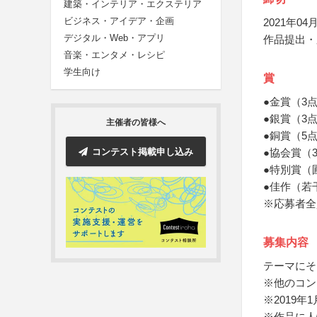
建築・インテリア・エクステリア
ビジネス・アイデア・企画
2021年04月
デジタル・Web・アプリ
作品提出・
音楽・エンタメ・レシピ
学生向け
賞
●金賞（3
●銀賞（3
主催者の皆様へ
●銅賞（5
コンテスト掲載申し込み
●協会賞（
●特別賞（
●佳作（若
※応募者全
募集内容
テーマにそ
※他のコン
※2019
※作品に人