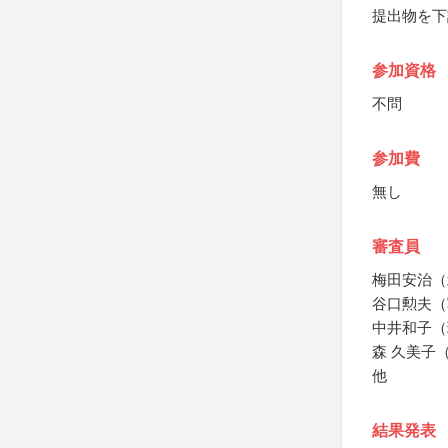
提出物を下
参加資格
不問
参加費
無し
審査員
梅田安治（
谷口勲夫（
中井和子（
森 久美子
他
結果発表