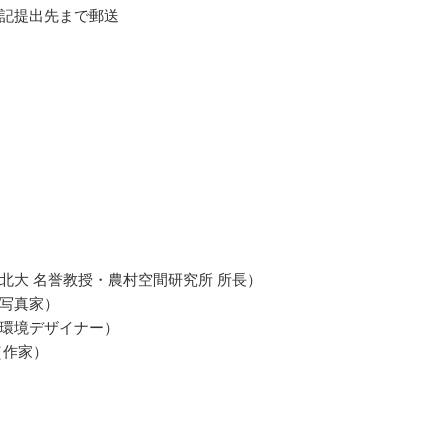
記提出先まで郵送
北大 名誉教授・農村空間研究所 所長）
写真家）
環境デザイナー）
（作家）