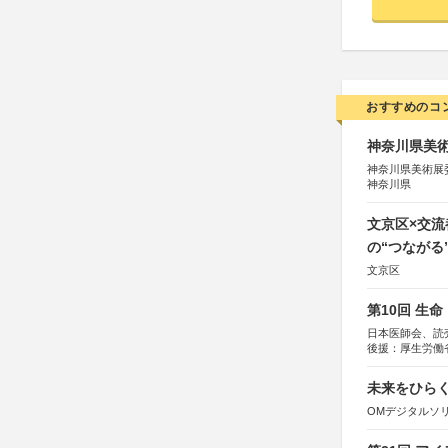
おすすめのコ
神奈川県美術展
神奈川県美術展
神奈川県
文京区×交
の“つながる
文京区
第10回 生
日本医師会、読
後援：厚生労働
協賛：東京海上
未来をひらく若
OMデジタルソ