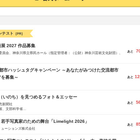
ンテスト
[PR]
 2027 作品募集
7
あと
委員会、神奈川県立県民ホール（指定管理者：（公財）神奈川芸術文化財団）、
流都市ハッシュタグキャンペーン ～あなたがみつけた交流都市
12
”を募集～
あと
命（いのち）を見つめるフォト＆エッセー
5
あと
売新聞社
省、文部科学省
日動火災保険株式会社、東京海上日動あんしん生命保険株式会社
手写真家のための舞台「Limelight 2026」
8
あと
リューションズ株式会社