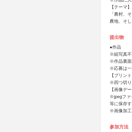
【テーマ】
「農村、そ
農地、そし
提出物
●作品
※組写真不
※作品裏面
※応募は一
【プリント
※四つ切り（2
【画像デー
※jpeg
等に保存す
※画像加工
参加方法