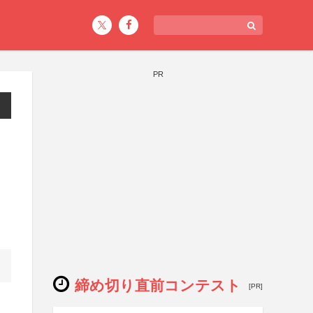
PR
締め切り直前コンテスト
[PR]