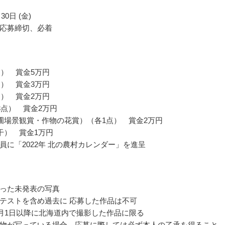
30日 (金)
応募締切、必着
点） 賞金5万円
点） 賞金3万円
点） 賞金2万円
3点） 賞金2万円
圃場景観賞・作物の花賞）（各1点） 賞金2万円
干） 賞金1万円
員に「2022年 北の農村カレンダー」を進呈
った未発表の写真
テストを含め過去に 応募した作品は不可
年1月1日以降に北海道内で撮影した作品に限る
物が写っている場合、応募に際しては必ず本人の了承を得ること