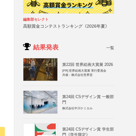
編集部セレクト
高額賞金コンテストランキング《2026年夏》
結果発表
一覧
第22回 世界絵画大賞展 2026
[PR]
世界絵画大賞展 実行委員会
共催：株式会社世界堂
第24回 CSデザイン賞 一般部
門
株式会社中川ケミカル
第24回 CSデザイン賞 学生部
門《学生限定》