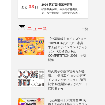
2026 第37回 美浜美術展
33
あと
日
福井県美浜町、美浜町教育委員
会、福井新聞社、関西電力株式会
社
ニュース
一覧
【公募情報】カインズ×コク
ヨ×VUILDがタッグ、家具・
木工品デザインコンペティシ
ョン「CDM Digi Fab
COMPETITION 2026」を初
開催
乾久美子や藤本壮介らが登
壇、「長谷工 住まいのデザ
インコンペティション 20回
記念 特別講演会」が8月19日
に開催
[PR]
【公募情報】大賞賞金100万
円！学生向け創作コンテスト