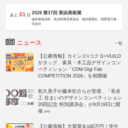
2026 第37回 美浜美術展
31
あと
日
福井県美浜町、美浜町教育委員会、福井新聞社、関西電力株
式会社
ニュース
一覧
【公募情報】カインズ×コクヨ×VUILD
がタッグ、家具・木工品デザインコン
ペティション「CDM Digi Fab
COMPETITION 2026」を初開催
乾久美子や藤本壮介らが登壇、「長谷
工 住まいのデザインコンペティション
20回記念 特別講演会」が8月19日に開
催
[PR]
【公募情報】大賞賞金100万円！学生