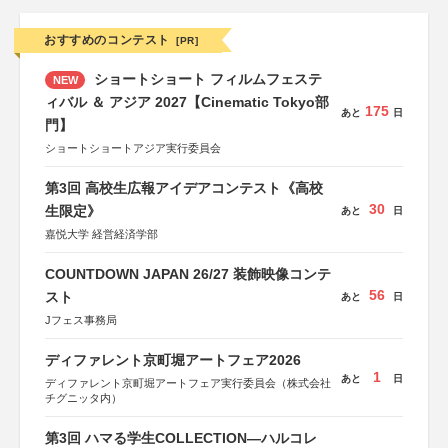
おすすめのコンテスト
[PR]
ショートショート フィルムフェステ
NEW
ィバル ＆ アジア 2027【Cinematic Tokyo部
175
あと
日
門】
ショートショートアジア実行委員会
第3回 高校生広報アイデアコンテスト《高校
30
生限定》
あと
日
嘉悦大学 経営経済学部
COUNTDOWN JAPAN 26/27 装飾映像コンテ
56
スト
あと
日
Jフェス事務局
ディファレント京町堀アートフェア2026
1
あと
日
ディファレント京町堀アートフェア実行委員会（株式会社
チグニッタ内）
第3回 ハマる学生COLLECTION―ハルコレ