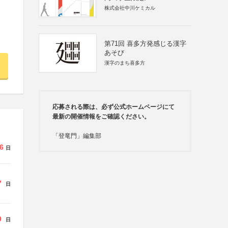
株式会社中川ケミカル
第71回 喜多方発感じる漢字
あそび
漢字のまち喜多方
応募される際は、必ず公式ホームページにて
最新の開催情報をご確認ください。
「登竜門」編集部
6
日
7
日
0
日