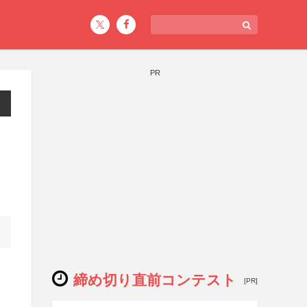
PR
締め切り直前コンテスト
[PR]