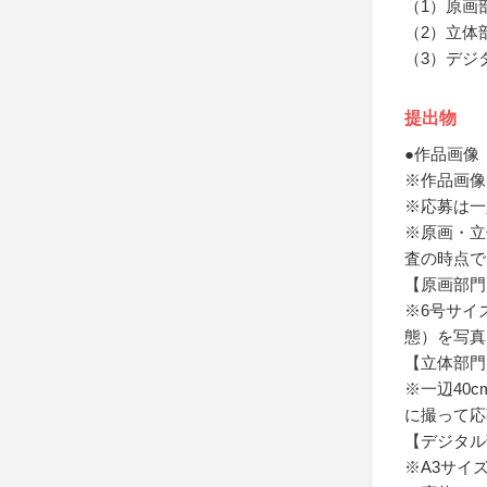
（1）原画
（2）立体
（3）デジ
提出物
●作品画像
※作品画像
※応募は一
※原画・立
査の時点で
【原画部門
※6号サイ
態）を写真
【立体部門
※一辺40c
に撮って応
【デジタル
※A3サイズ