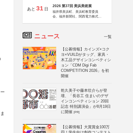
2026 第37回 美浜美術展
31
あと
日
福井県美浜町、美浜町教育委員
会、福井新聞社、関西電力株式会
社
ニュース
一覧
【公募情報】カインズ×コク
ヨ×VUILDがタッグ、家具・
の
木工品デザインコンペティシ
ョン「CDM Digi Fab
COMPETITION 2026」を初
開催
乾久美子や藤本壮介らが登
リー
壇、「長谷工 住まいのデザ
インコンペティション 20回
記念 特別講演会」が8月19日
に開催
[PR]
含ま
【公募情報】大賞賞金100万
円！学生向け創作コンテスト