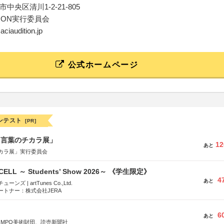
中央区清川1-2-21-805
ITION実行委員会
aciaudition.jp
公式ホームページ
ンテスト
[PR]
と言葉のチカラ展」
12
あと
カラ展」実行委員会
-CELL ～ Students’ Show 2026～ 《学生限定》
4
あと
ズ | artTunes Co.,Ltd.
ートナー：株式会社JERA
6
あと
OMPO美術財団、読売新聞社