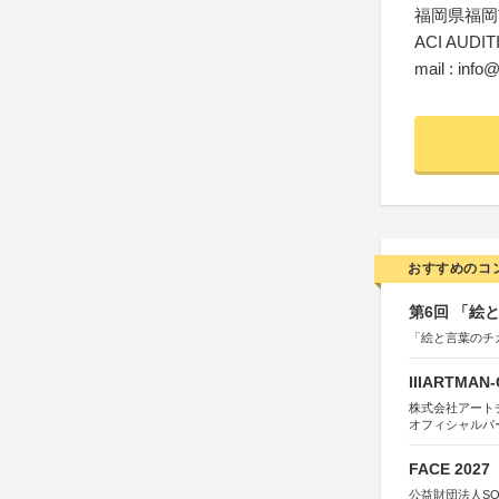
福岡県福岡市
ACI AUD
mail : info@
おすすめのコ
第6回 「絵
「絵と言葉のチ
IIIARTMAN
株式会社アートチューン
オフィシャルパ
FACE 2027
公益財団法人S