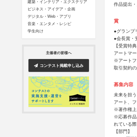
建築・インテリア・エクステリア
作品提出・
ビジネス・アイデア・企画
デジタル・Web・アプリ
賞
音楽・エンタメ・レシピ
●グランプ
学生向け
●会長賞・
【受賞特典
アートマー
主催者の皆様へ
※アートフ
コンテスト掲載申し込み
取引契約の
募集内容
未来を担う
アート、フ
※著作権上
※応募作品
れている際
【部門】