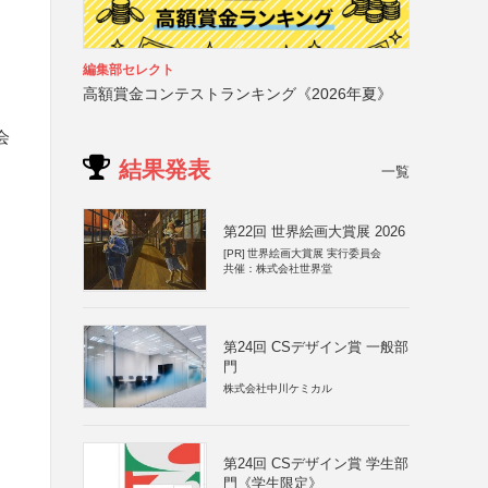
編集部セレクト
高額賞金コンテストランキング《2026年夏》
会
結果発表
一覧
第22回 世界絵画大賞展 2026
[PR]
世界絵画大賞展 実行委員会
共催：株式会社世界堂
第24回 CSデザイン賞 一般部
門
株式会社中川ケミカル
第24回 CSデザイン賞 学生部
門《学生限定》