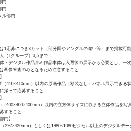
部門
部門
タル部門
は1応募につき3カット（部分図やアングルの違い等）まで掲載可
人（1グループ）3点まで
体・デジタル作品含め作品本体は入選後の展示から必要とし、一
は画像審査のみとなるため注意すること
】
ズ（410×410mm）以内の原画作品（額装なし・パネル展示できる
に撮って応募すること
】
m（400×400×400mm）以内の立方体サイズに収まる立体作品を写
募すること
部門】
（297×420mm）もしくは1980×1080ピクセル以上のデジタルデー