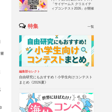
「サイゲームス クリエイテ
ィブコンテスト2026」が開催
特集
一覧
能
次審
状
編集部セレクト
自由研究にもおすすめ！小学生向けコンテスト
まとめ《2026夏》
真
タ