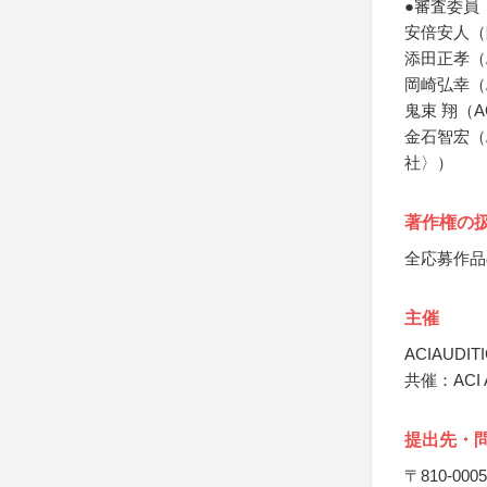
●審査委員
安倍安人（
添田正孝（A
岡崎弘幸（
鬼束 翔（A
金石智宏（A
社〉）
著作権の
全応募作品
主催
ACIAUDI
共催：ACI
提出先・
〒810-0005