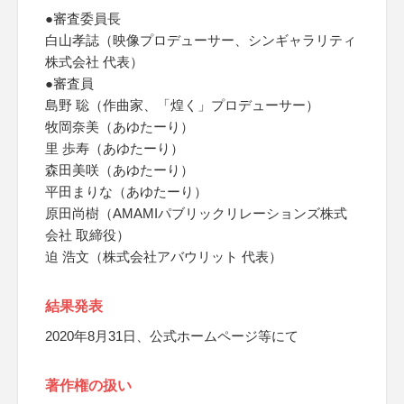
●審査委員長
白山孝誌（映像プロデューサー、シンギャラリティ
株式会社 代表）
●審査員
島野 聡（作曲家、「煌く」プロデューサー）
牧岡奈美（あゆたーり）
里 歩寿（あゆたーり）
森田美咲（あゆたーり）
平田まりな（あゆたーり）
原田尚樹（AMAMIパブリックリレーションズ株式
会社 取締役）
迫 浩文（株式会社アバウリット 代表）
結果発表
2020年8月31日、公式ホームページ等にて
著作権の扱い