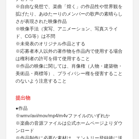
※自由な発想で、楽曲「煌く」の作品性や世界観を
拡げたり、あゆたーりのメンバーの歌声の素晴らし
さが表現された映像作品
※映像手法（実写、アニメーション、写真スライ
ド、CG等）は不問
※未発表のオリジナル作品とする
※応募者本人以外の著作物を作品内で使用する場合
は権利者の許可を得て使用すること
※作品の映像に関しては、肖像権（人物・建築物・
美術品・商標等）、プライバシー権を侵害すること
のないよう注意すること
提出物
●作品
※wmv/avi/mov/mp4/m4vファイルのいずれか
※楽曲の音源ファイルは公式ホームページよりダウ
ンロード
※作品制作に必要な素材は、エントリー登録後に送