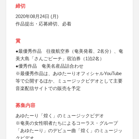
締切
2020年08月24日 (月)
作品提出・応募締切、必着
賞
●最優秀作品 往復航空券（奄美発着、2名分）、奄
美大島「さんごビーチ」宿泊券（1泊2名）
●優秀作品 奄美名産品詰合わせ
※最優秀作品は、あゆたーりオフィシャルYouTube
等で公開するほか、ミュージックビデオとして主要
音楽配信サイトでの販売を予定
募集内容
あゆたーり「煌く」のミュージックビデオ
※奄美の女性唄者たちによるコーラス・グループ
「あゆたーり」のデビュー曲「煌く」のミュージッ
クビデオ