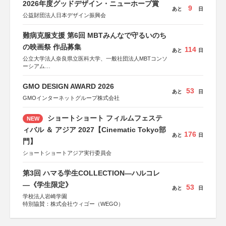
2026年度グッドデザイン・ニューホープ賞
9
あと
日
公益財団法人日本デザイン振興会
難病克服支援 第6回 MBTみんなで守るいのち
の映画祭 作品募集
114
あと
日
公立大学法人奈良県立医科大学、一般社団法人MBTコンソ
ーシアム
協力：読売新聞社
GMO DESIGN AWARD 2026
後援：厚生労働省
53
あと
日
文部科学省
GMOインターネットグループ株式会社
奈良県
日本経済団体連合会
ショートショート フィルムフェステ
NEW
関西経済連合会
「“よい仕事おこし”フェア」実行委員会
ィバル ＆ アジア 2027【Cinematic Tokyo部
176
関西文化学術研究都市推進機構
あと
日
門】
東京難病団体連絡協議会
ショートショートアジア実行委員会
第3回 ハマる学生COLLECTION―ハルコレ
―《学生限定》
53
あと
日
学校法人岩崎学園
特別協賛：株式会社ウィゴー（WEGO）