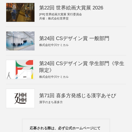
第22回 世界絵画大賞展 2026
[PR]
世界絵画大賞展 実行委員会
共催：株式会社世界堂
第24回 CSデザイン賞 一般部門
株式会社中川ケミカル
第24回 CSデザイン賞 学生部門《学生
限定》
株式会社中川ケミカル
第71回 喜多方発感じる漢字あそび
漢字のまち喜多方
応募される際は、必ず公式ホームページにて