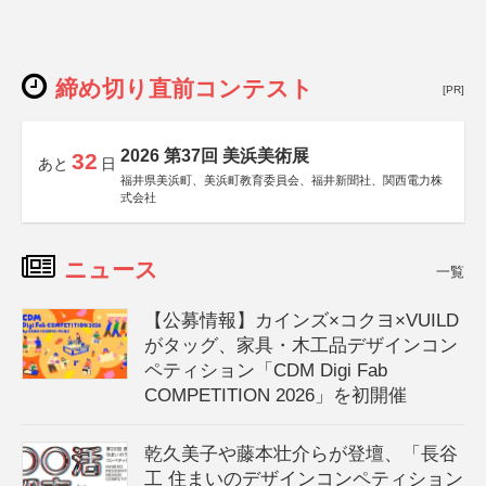
締め切り直前コンテスト
[PR]
2026 第37回 美浜美術展
32
あと
日
福井県美浜町、美浜町教育委員会、福井新聞社、関西電力株
式会社
ニュース
一覧
【公募情報】カインズ×コクヨ×VUILD
がタッグ、家具・木工品デザインコン
ペティション「CDM Digi Fab
COMPETITION 2026」を初開催
乾久美子や藤本壮介らが登壇、「長谷
工 住まいのデザインコンペティション