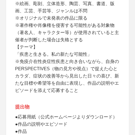
※絵画、彫刻、立体造形、陶芸、写真、書道、版
画、工芸、手芸等、ジャンルは不問
※オリジナルで未発表の作品に限る
※著作権や肖像権を侵害する可能性がある対象物
（著名人、キャラクター等）が使用されていると主
催者が判断した場合は失格とする
【テーマ】
「疾患と生きる。私の新たな可能性」
※免疫介在性炎症性疾患と向き合いながら、自身の
PERSPECTIVES（物の見方や視点）で捉えた心と
カラダ、症状の改善等から見出した日々の喜び、新
たな目標や希望等を自由に表現し、作品の説明やエ
ピソードを添えて応募すること
提出物
●応募用紙（公式ホームページよりダウンロード）
●作品の説明やエピソード
●作品