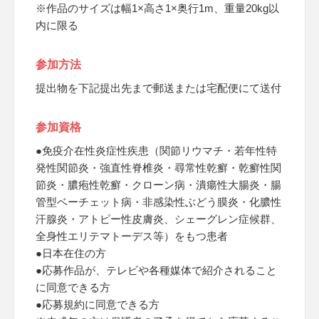
※作品のサイズは幅1×高さ1×奥行1m、重量20kg以
内に限る
参加方法
提出物を下記提出先まで郵送または宅配便にて送付
参加資格
●免疫介在性炎症性疾患（関節リウマチ・若年性特
発性関節炎・強直性脊椎炎・尋常性乾癬・乾癬性関
節炎・膿疱性乾癬・クローン病・潰瘍性大腸炎・腸
管型ベーチェット病・非感染性ぶどう膜炎・化膿性
汗腺炎・アトピー性皮膚炎、シェーグレン症候群、
全身性エリテマトーデス等）をもつ患者
●日本在住の方
●応募作品が、テレビや各種媒体で紹介されること
に同意できる方
●応募規約に同意できる方