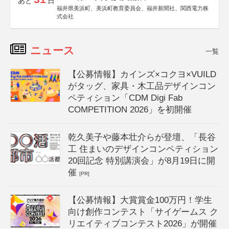
あと
日
福井県美浜町、美浜町教育委員会、福井新聞社、関西電力株
式会社
ニュース
一覧
【公募情報】カインズ×コクヨ×VUILD
がタッグ、家具・木工品デザインコン
ペティション「CDM Digi Fab
COMPETITION 2026」を初開催
乾久美子や藤本壮介らが登壇、「長谷
工 住まいのデザインコンペティション
20回記念 特別講演会」が8月19日に開
催
[PR]
【公募情報】大賞賞金100万円！学生
向け創作コンテスト「サイゲームス ク
リエイティブコンテスト2026」が開催