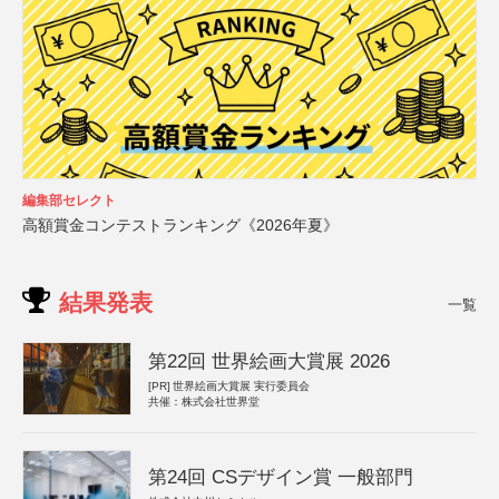
編集部セレクト
高額賞金コンテストランキング《2026年夏》
結果発表
一覧
第22回 世界絵画大賞展 2026
[PR]
世界絵画大賞展 実行委員会
共催：株式会社世界堂
第24回 CSデザイン賞 一般部門