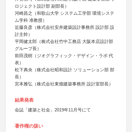
ロジェクト設計部 副部長）
河崎昌之（和歌山大学 システム工学部 環境システ
ム学科 准教授）
近藤良彦（株式会社安井建築設計事務所 設計部 設
計主幹）
平岡健太郎（株式会社竹中工務店 大阪本店設計部
グループ長）
前田茂樹（ジオグラフィック・デザイン・ラボ 代
表）
松下典央（株式会社昭和設計 ソリューション部 部
長）
宮本雅弘（株式会社東畑建築事務所 設計室部長）
結果発表
会誌「建築と社会」2019年11月号にて
著作権の扱い