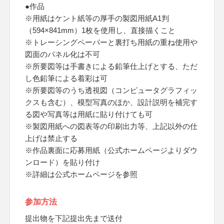
●作品
※用紙はケント紙等の厚手の製図用紙A1判
（594×841mm）1枚を使用し、直接描くこと
※トレーシングペーパーと裏打ち用紙の重ね使用や
図面のパネル化は不可
※所要図等は手書きによる鉛筆仕上げとする、ただ
し色鉛筆による着彩は可
※所要図等のうち透視図（コンピュータグラフィッ
クスも含む）、模型写真のほか、設計説明を補完す
る図や写真等は用紙に貼り付けても可
※製図用紙への図表等の印刷出力等、上記以外の仕
上げは禁止する
※作品裏面に応募用紙（公式ホームページよりダウ
ンロード）を貼り付け
※詳細は公式ホームページを参照
参加方法
提出物を下記提出先まで送付