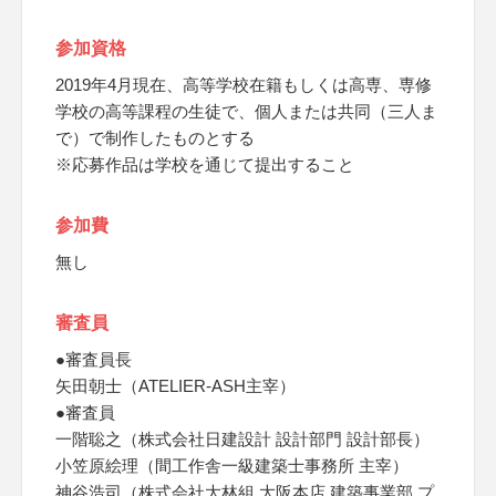
参加資格
2019年4月現在、高等学校在籍もしくは高専、専修
学校の高等課程の生徒で、個人または共同（三人ま
で）で制作したものとする
※応募作品は学校を通じて提出すること
参加費
無し
審査員
●審査員長
矢田朝士（ATELIER-ASH主宰）
●審査員
一階聡之（株式会社日建設計 設計部門 設計部長）
小笠原絵理（間工作舎一級建築士事務所 主宰）
神谷浩司（株式会社大林組 大阪本店 建築事業部 プ