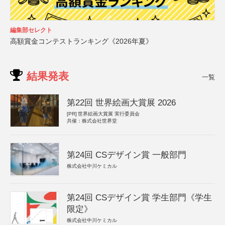
編集部セレクト
高額賞金コンテストランキング《2026年夏》
結果発表
一覧
第22回 世界絵画大賞展 2026
[PR]
世界絵画大賞展 実行委員会
共催：株式会社世界堂
第24回 CSデザイン賞 一般部門
株式会社中川ケミカル
第24回 CSデザイン賞 学生部門《学生
限定》
株式会社中川ケミカル