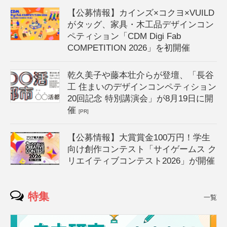
【公募情報】カインズ×コクヨ×VUILD
がタッグ、家具・木工品デザインコン
ペティション「CDM Digi Fab
COMPETITION 2026」を初開催
乾久美子や藤本壮介らが登壇、「長谷
工 住まいのデザインコンペティション
20回記念 特別講演会」が8月19日に開
催
[PR]
【公募情報】大賞賞金100万円！学生
向け創作コンテスト「サイゲームス ク
リエイティブコンテスト2026」が開催
特集
一覧