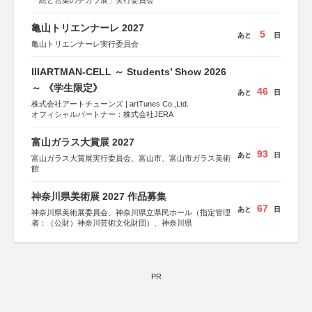
「絵と言葉のチカラ展」実行委員会
亀山トリエンナーレ 2027
5
あと
日
亀山トリエンナーレ実行委員会
IIIARTMAN-CELL ～ Students’ Show 2026
～ 《学生限定》
46
あと
日
株式会社アートチューンズ | artTunes Co.,Ltd.
オフィシャルパートナー：株式会社JERA
富山ガラス大賞展 2027
93
あと
日
富山ガラス大賞展実行委員会、富山市、富山市ガラス美術
館
神奈川県美術展 2027 作品募集
67
あと
日
神奈川県美術展委員会、神奈川県立県民ホール（指定管理
者：（公財）神奈川芸術文化財団）、神奈川県
PR