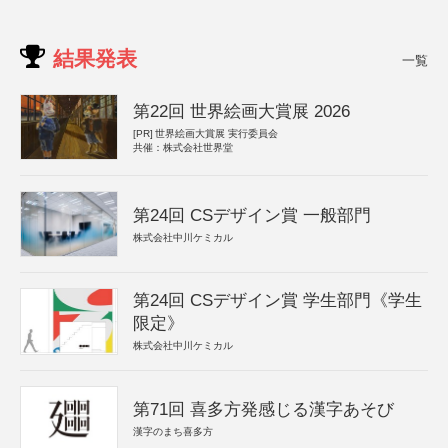
結果発表
一覧
第22回 世界絵画大賞展 2026
[PR]
世界絵画大賞展 実行委員会
共催：株式会社世界堂
第24回 CSデザイン賞 一般部門
株式会社中川ケミカル
第24回 CSデザイン賞 学生部門《学生
限定》
株式会社中川ケミカル
第71回 喜多方発感じる漢字あそび
漢字のまち喜多方