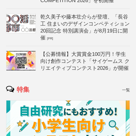
COMPETITION 2026」を初開催
乾久美子や藤本壮介らが登壇、「長谷
工 住まいのデザインコンペティション
20回記念 特別講演会」が8月19日に開
催
[PR]
【公募情報】大賞賞金100万円！学生
向け創作コンテスト「サイゲームス ク
リエイティブコンテスト2026」が開催
特集
一覧