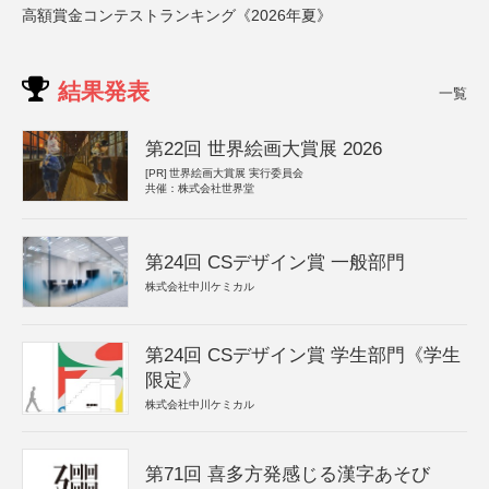
高額賞金コンテストランキング《2026年夏》
結果発表
一覧
第22回 世界絵画大賞展 2026
[PR]
世界絵画大賞展 実行委員会
共催：株式会社世界堂
第24回 CSデザイン賞 一般部門
株式会社中川ケミカル
第24回 CSデザイン賞 学生部門《学生
限定》
株式会社中川ケミカル
第71回 喜多方発感じる漢字あそび