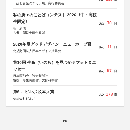
「絵と言葉のチカラ展」実行委員会
私の折々のことばコンテスト 2026《中・高校
生限定》
70
あと
日
朝日新聞
共催：朝日中高生新聞
2026年度グッドデザイン・ニューホープ賞
11
あと
日
公益財団法人日本デザイン振興会
第10回 生命（いのち）を見つめるフォト＆エ
ッセー
57
あと
日
日本医師会、読売新聞社
後援：厚生労働省、文部科学省
協賛：東京海上日動火災保険株式会社、東京海上日動あん
しん生命保険株式会社
第9回 ビルボ 絵本大賞
178
あと
日
株式会社ビルボ
PR