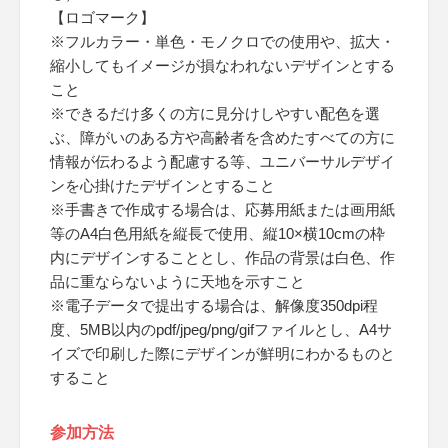
【ロゴマーク】
※フルカラー・単色・モノクロでの使用や、拡大・
縮小してもイメージが損なわれないデザインとする
こと
※できるだけ多くの方に見分けしやすい配色を選
ぶ、障がいのある方や高齢者を含めたすべての方に
情報が伝わるよう配慮する等、ユニバーサルデザイ
ンを心掛けたデザインとすること
※手書きで作成する場合は、応募用紙または画用紙
等のA4白色用紙を縦長で使用、縦10×横10cmの枠
内にデザインすることとし、作品の背景は白色、作
品に重ならないように天地を示すこと
※電子データで提出する場合は、解像度350dpi程
度、5MB以内のpdf/jpeg/png/gifファイルとし、A4サ
イズで印刷した際にデザインが鮮明にわかるものと
すること
参加方法