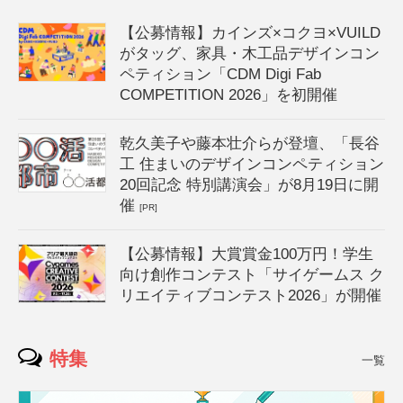
【公募情報】カインズ×コクヨ×VUILD
がタッグ、家具・木工品デザインコン
ペティション「CDM Digi Fab
COMPETITION 2026」を初開催
乾久美子や藤本壮介らが登壇、「長谷
工 住まいのデザインコンペティション
20回記念 特別講演会」が8月19日に開
催
[PR]
【公募情報】大賞賞金100万円！学生
向け創作コンテスト「サイゲームス ク
リエイティブコンテスト2026」が開催
特集
一覧