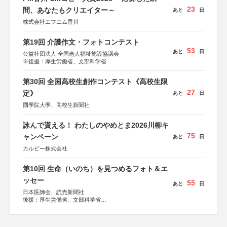
23
間、あなたもクリエイター～
あと
日
株式会社エフエム香川
第19回 介護作文・フォトコンテスト
53
あと
日
公益社団法人 全国老人福祉施設協議会
※後援：厚生労働省、文部科学省
第30回 全国高校生創作コンテスト《高校生限
27
定》
あと
日
國學院大學、高校生新聞社
詠んで貰える！ わたしのやめとま2026川柳キ
75
ャンペーン
あと
日
カルビー株式会社
第10回 生命（いのち）を見つめるフォト＆エ
ッセー
55
あと
日
日本医師会、読売新聞社
後援：厚生労働省、文部科学省
協賛：東京海上日動火災保険株式会社、東京海上日動あん
しん生命保険株式会社