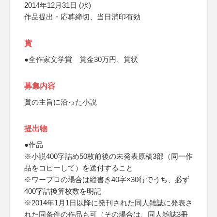
2014年12月31日 (水)
作品提出・応募締切、当日消印有効
賞
●全作家文学賞 賞金30万円、賞状
募集内容
賞の主旨に沿った小説
提出物
●作品
※小説400字詰め50枚前後の未発表原稿3部（同一作
品をコピーして）を送付すること
※ワープロの場合は縦書き40字×30行でうち、必ず
400字詰換算枚数を明記
※2014年1月1日以降に発刊された同人雑誌に発表さ
れた同条件の作品も可（その場合は、同人雑誌3冊