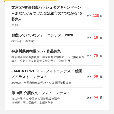
文京区×交流都市ハッシュタグキャンペーン
～あなたがみつけた交流都市の“つながる”を
128
あと
日
募集～
文京区
お盆っていいなフォトコンテスト2026
16
あと
日
株式会社日本香堂
神奈川県美術展 2027 作品募集
70
あと
日
神奈川県美術展委員会、神奈川県立県民ホール（指定管理
者：（公財）神奈川芸術文化財団）、神奈川県
JAMCA PRIZE 2026 フォトコンテスト 絵画
56
／イラストコンテスト
あと
日
JAMCA（全国自動車大学校・整備専門学校協会）
第19回 介護作文・フォトコンテスト
54
あと
日
公益社団法人 全国老人福祉施設協議会
※後援：厚生労働省、文部科学省