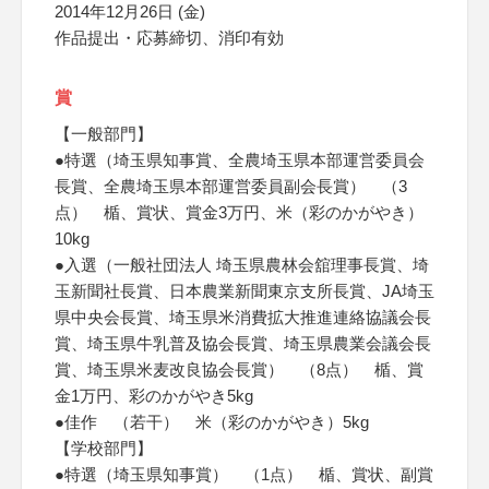
2014年12月26日 (金)
作品提出・応募締切、消印有効
賞
【一般部門】
●特選（埼玉県知事賞、全農埼玉県本部運営委員会
長賞、全農埼玉県本部運営委員副会長賞） （3
点） 楯、賞状、賞金3万円、米（彩のかがやき）
10kg
●入選（一般社団法人 埼玉県農林会舘理事長賞、埼
玉新聞社長賞、日本農業新聞東京支所長賞、JA埼玉
県中央会長賞、埼玉県米消費拡大推進連絡協議会長
賞、埼玉県牛乳普及協会長賞、埼玉県農業会議会長
賞、埼玉県米麦改良協会長賞） （8点） 楯、賞
金1万円、彩のかがやき5kg
●佳作 （若干） 米（彩のかがやき）5kg
【学校部門】
●特選（埼玉県知事賞） （1点） 楯、賞状、副賞