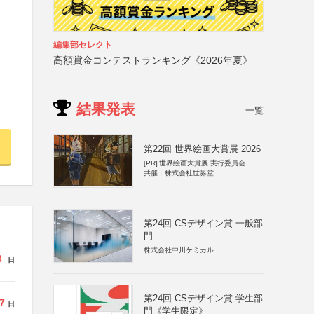
編集部セレクト
高額賞金コンテストランキング《2026年夏》
結果発表
一覧
第22回 世界絵画大賞展 2026
[PR]
世界絵画大賞展 実行委員会
共催：株式会社世界堂
第24回 CSデザイン賞 一般部
門
株式会社中川ケミカル
3
日
第24回 CSデザイン賞 学生部
7
日
門《学生限定》