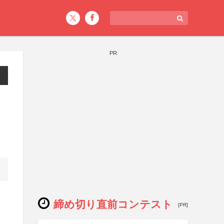
PR
締め切り直前コンテスト
[PR]