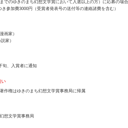
までのゆきのまち幻想文学賞において入選以上の方）に応募の場
つき参加費3000円（受賞者発表号の送付等の連絡諸費を含む）
漫画家）
小説家）
3月下旬、入賞者に通知
扱い
著作権はゆきのまち幻想文学賞事務局に帰属
幻想文学賞事務局