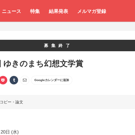
ニュース
特集
結果発表
メルマガ登録
募集終了
回 ゆきのまち幻想文学賞
Googleカレンダーに追加
コピー・論文
20日 (水)