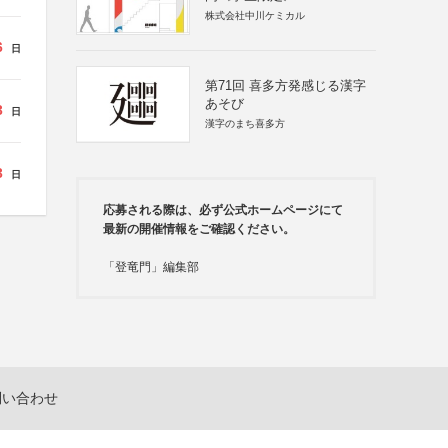
株式会社中川ケミカル
6
日
第71回 喜多方発感じる漢字
あそび
3
日
漢字のまち喜多方
3
日
応募される際は、必ず公式ホームページにて
最新の開催情報をご確認ください。
「登竜門」編集部
問い合わせ