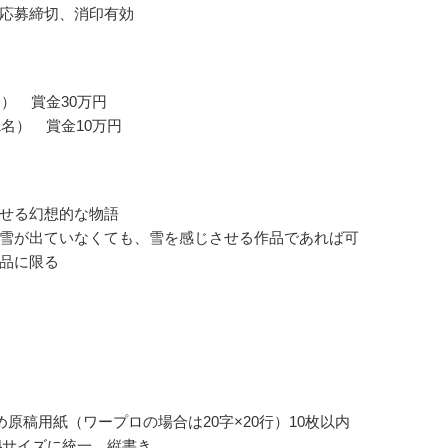
応募締切、消印有効
名） 賞金30万円
1名） 賞金10万円
せる幻想的な物語
雪が出ていなくても、雪を感じさせる作品であれば可
品に限る
詰め原稿用紙（ワープロの場合は20字×20行）10枚以内
4サイズに統一、縦書き