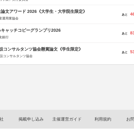
論文アワード 2026《大学生・大学院生限定》
4
あと
産運用業協会
veキャッチコピーグランプリ2026
8
あと
友銀行
 建設コンサルタンツ協会懸賞論文《学生限定》
5
あと
建設コンサルタンツ協会
社
掲載申し込み
主催運営ガイド
利用規約
お