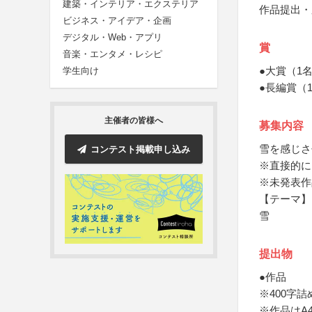
建築・インテリア・エクステリア
作品提出・
ビジネス・アイデア・企画
デジタル・Web・アプリ
賞
音楽・エンタメ・レシピ
●大賞（1
学生向け
●長編賞（
主催者の皆様へ
募集内容
雪を感じさ
コンテスト掲載申し込み
※直接的に
※未発表作
【テーマ】
雪
提出物
●作品
※400字
※作品はA