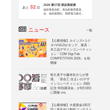
2026 第37回 美浜美術展
32
あと
日
福井県美浜町、美浜町教育委員
会、福井新聞社、関西電力株式会
社
ニュース
一覧
【公募情報】カインズ×コク
ヨ×VUILDがタッグ、家具・
木工品デザインコンペティシ
ョン「CDM Digi Fab
COMPETITION 2026」を初
開催
乾久美子や藤本壮介らが登
壇、「長谷工 住まいのデザ
インコンペティション 20回
記念 特別講演会」が8月19日
に開催
[PR]
【公募情報】大賞賞金100万
円！学生向け創作コンテスト