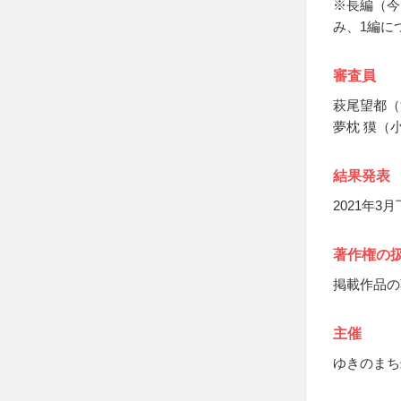
※長編（今
み、1編に
審査員
萩尾望都（
夢枕 獏（
結果発表
2021年
著作権の
掲載作品の
主催
ゆきのまち