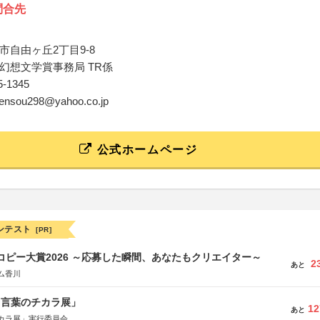
問合先
市自由ヶ丘2丁目9-8
幻想文学賞事務局 TR係
65-1345
igensou298@yahoo.co.jp
公式ホームページ
ンテスト
[PR]
Mコピー大賞2026 ～応募した瞬間、あなたもクリエイター～
2
あと
ム香川
と言葉のチカラ展」
12
あと
カラ展」実行委員会