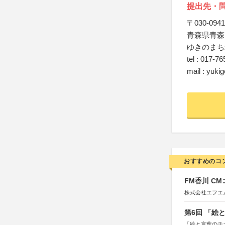
提出先・
〒030-0941
青森県青森
ゆきのまち
tel : 017-7
mail : yuk
おすすめのコ
FM香川 C
株式会社エフエ
第6回 「絵
「絵と言葉のチ