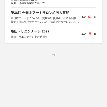
協力：特種東海製紙グループ
特別協賛：静岡県長泉町
第36回 全日本アートサロン絵画大賞展
61
あと
日
全日本アートサロン絵画大賞展実行委員会、産経新聞社
共催：株式会社サクラクレパス、株式会社ターレンスジャ
パン、サクラアートサロン、株式会社アムス
亀山トリエンナーレ 2027
6
あと
日
亀山トリエンナーレ実行委員会
PR