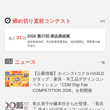
締め切り直前コンテスト
[PR]
2026 第37回 美浜美術展
31
あと
日
福井県美浜町、美浜町教育委員会、福井新聞社、関西電力株
式会社
ニュース
一覧
【公募情報】カインズ×コクヨ×VUILD
がタッグ、家具・木工品デザインコン
ペティション「CDM Digi Fab
COMPETITION 2026」を初開催
乾久美子や藤本壮介らが登壇、「長谷
工 住まいのデザインコンペティション