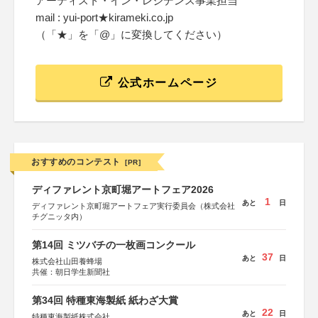
アーティスト・イン・レジデンス事業担当
mail : yui-port★kirameki.co.jp
（「★」を「@」に変換してください）
公式ホームページ
おすすめのコンテスト
[PR]
ディファレント京町堀アートフェア2026
1
あと
日
ディファレント京町堀アートフェア実行委員会（株式会社
チグニッタ内）
第14回 ミツバチの一枚画コンクール
37
あと
日
株式会社山田養蜂場
共催：朝日学生新聞社
第34回 特種東海製紙 紙わざ大賞
22
あと
日
特種東海製紙株式会社