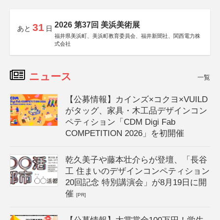
2026 第37回 美浜美術展
31
あと
日
福井県美浜町、美浜町教育委員会、福井新聞社、関西電力株
式会社
ニュース
一覧
【公募情報】カインズ×コクヨ×VUILD
がタッグ、家具・木工品デザインコン
ペティション「CDM Digi Fab
COMPETITION 2026」を初開催
乾久美子や藤本壮介らが登壇、「長谷
工 住まいのデザインコンペティション
20回記念 特別講演会」が8月19日に開
催
[PR]