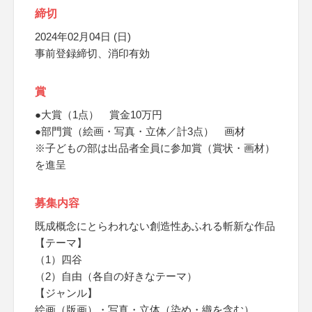
締切
2024年02月04日 (日)
事前登録締切、消印有効
賞
●大賞（1点） 賞金10万円
●部門賞（絵画・写真・立体／計3点） 画材
※子どもの部は出品者全員に参加賞（賞状・画材）
を進呈
募集内容
既成概念にとらわれない創造性あふれる斬新な作品
【テーマ】
（1）四谷
（2）自由（各自の好きなテーマ）
【ジャンル】
絵画（版画）・写真・立体（染め・織を含む）