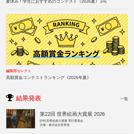
夏休み！学生におすすめのコンテスト《2026夏》
[PR]
編集部セレクト
高額賞金コンテストランキング《2026年夏》
結果発表
一覧
第22回 世界絵画大賞展 2026
[PR]
世界絵画大賞展 実行委員会
共催：株式会社世界堂