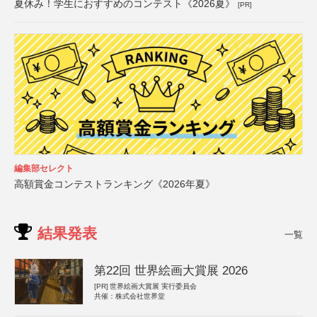
夏休み！学生におすすめのコンテスト《2026夏》
[PR]
編集部セレクト
高額賞金コンテストランキング《2026年夏》
結果発表
一覧
第22回 世界絵画大賞展 2026
[PR]
世界絵画大賞展 実行委員会
共催：株式会社世界堂