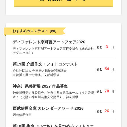
おすすめのコンテスト
[PR]
ディファレント京町堀アートフェア2026
3
あと
日
ディファレント京町堀アートフェア実行委員会（株式会社
チグニッタ内）
第19回 介護作文・フォトコンテスト
54
あと
日
公益社団法人 全国老人福祉施設協議会
※後援：厚生労働省、文部科学省
神奈川県美術展 2027 作品募集
70
あと
日
神奈川県美術展委員会、神奈川県立県民ホール（指定管理
者：（公財）神奈川芸術文化財団）、神奈川県
西武信用金庫 カレンダーアワード 2026
26
あと
日
西武信用金庫
第10回 生命（いのち）を見つめるフォト＆エ