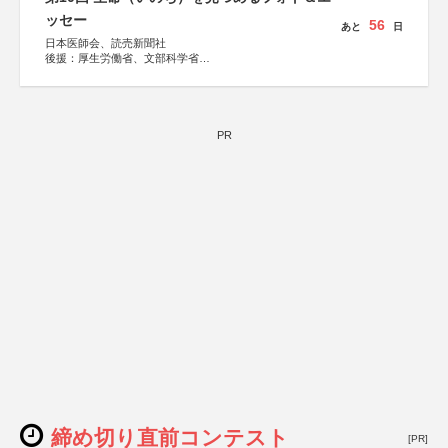
ッセー
56
あと
日
日本医師会、読売新聞社
後援：厚生労働省、文部科学省
協賛：東京海上日動火災保険株式会社、東京海上日動あん
しん生命保険株式会社
PR
締め切り直前コンテスト
[PR]