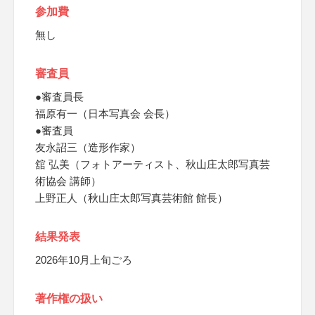
参加費
無し
審査員
●審査員長
福原有一（日本写真会 会長）
●審査員
友永詔三（造形作家）
舘 弘美（フォトアーティスト、秋山庄太郎写真芸
術協会 講師）
上野正人（秋山庄太郎写真芸術館 館長）
結果発表
2026年10月上旬ごろ
著作権の扱い