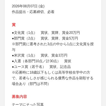
2026年08月07日 (金)
作品提出・応募締切、必着
賞
●文化賞（1点） 賞状、賞牌、賞金20万円
●部門賞（2点） 賞状、賞牌、賞金5万円
※部門賞に選考された3点の中から1点に文化賞を授
与
●米沢賞（1点） 賞状、賞金3万円
●入選（各部門10点／計30点） 賞状
●ユース賞（若干名） 賞状、記念品
※応募時に18歳以下もしくは高等学校在学中の方
で、若者らしさが感じられる優秀な作品を顕彰する
場合あり（部門は不問）
募集内容
テーマにそった写真