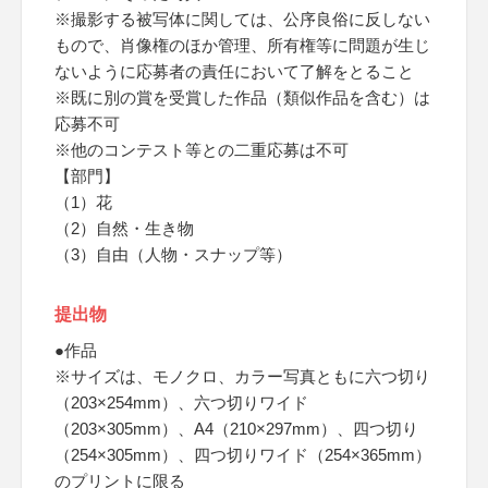
※撮影する被写体に関しては、公序良俗に反しない
もので、肖像権のほか管理、所有権等に問題が生じ
ないように応募者の責任において了解をとること
※既に別の賞を受賞した作品（類似作品を含む）は
応募不可
※他のコンテスト等との二重応募は不可
【部門】
（1）花
（2）自然・生き物
（3）自由（人物・スナップ等）
提出物
●作品
※サイズは、モノクロ、カラー写真ともに六つ切り
（203×254mm）、六つ切りワイド
（203×305mm）、A4（210×297mm）、四つ切り
（254×305mm）、四つ切りワイド（254×365mm）
のプリントに限る