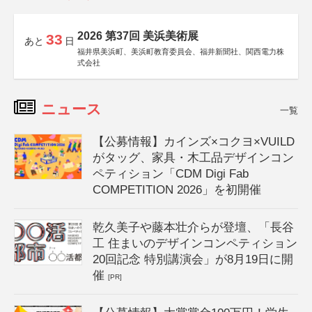
2026 第37回 美浜美術展
33
あと
日
福井県美浜町、美浜町教育委員会、福井新聞社、関西電力株
式会社
ニュース
一覧
【公募情報】カインズ×コクヨ×VUILD
がタッグ、家具・木工品デザインコン
ペティション「CDM Digi Fab
COMPETITION 2026」を初開催
乾久美子や藤本壮介らが登壇、「長谷
工 住まいのデザインコンペティション
20回記念 特別講演会」が8月19日に開
催
[PR]