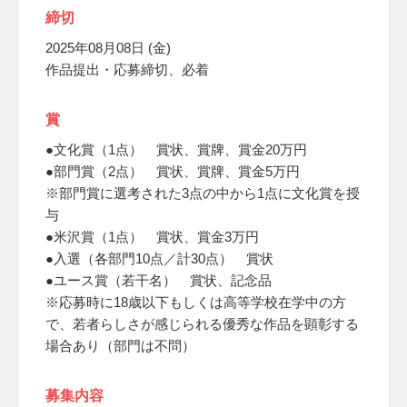
締切
2025年08月08日 (金)
作品提出・応募締切、必着
賞
●文化賞（1点） 賞状、賞牌、賞金20万円
●部門賞（2点） 賞状、賞牌、賞金5万円
※部門賞に選考された3点の中から1点に文化賞を授
与
●米沢賞（1点） 賞状、賞金3万円
●入選（各部門10点／計30点） 賞状
●ユース賞（若干名） 賞状、記念品
※応募時に18歳以下もしくは高等学校在学中の方
で、若者らしさが感じられる優秀な作品を顕彰する
場合あり（部門は不問）
募集内容