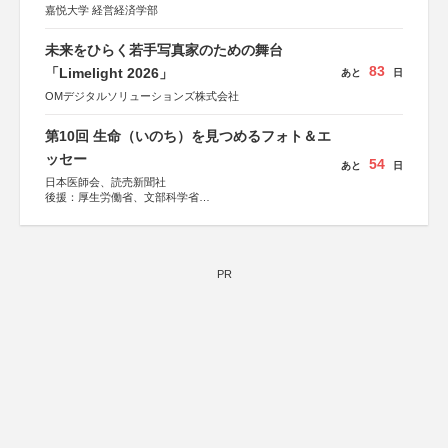
嘉悦大学 経営経済学部
未来をひらく若手写真家のための舞台
83
「Limelight 2026」
あと
日
OMデジタルソリューションズ株式会社
第10回 生命（いのち）を見つめるフォト＆エ
ッセー
54
あと
日
日本医師会、読売新聞社
後援：厚生労働省、文部科学省
協賛：東京海上日動火災保険株式会社、東京海上日動あん
しん生命保険株式会社
PR