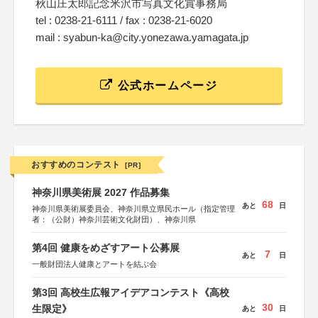
秋山庄太郎記念米沢市写真文化賞事務局
tel : 0238-21-6111 / fax : 0238-21-6020
mail : syabun-ka@city.yonezawa.yamagata.jp
公式ホームページ
おすすめのコンテスト
[PR]
神奈川県美術展 2027 作品募集
68
あと
日
神奈川県美術展委員会、神奈川県立県民ホール（指定管理
者：（公財）神奈川芸術文化財団）、神奈川県
第4回 健康をめざすアート公募展
7
あと
日
一般財団法人健康とアートを結ぶ会
第3回 高校生広報アイデアコンテスト《高校
30
生限定》
あと
日