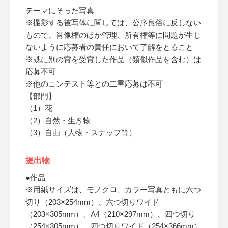
テーマにそった写真
※撮影する被写体に関しては、公序良俗に反しない
もので、肖像権のほか管理、所有権等に問題が生じ
ないように応募者の責任において了解をとること
※既に別の賞を受賞した作品（類似作品を含む）は
応募不可
※他のコンテスト等との二重応募は不可
【部門】
（1）花
（2）自然・生き物
（3）自由（人物・スナップ等）
提出物
●作品
※用紙サイズは、モノクロ、カラー写真ともに六つ
切り（203×254mm）、六つ切りワイド
（203×305mm）、A4（210×297mm）、四つ切り
（254×305mm）、四つ切りワイド（254×366mm）