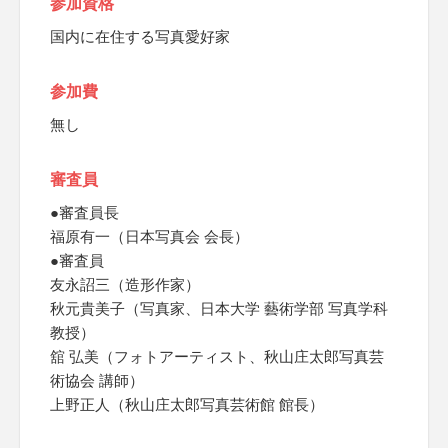
参加資格
国内に在住する写真愛好家
参加費
無し
審査員
●審査員長
福原有一（日本写真会 会長）
●審査員
友永詔三（造形作家）
秋元貴美子（写真家、日本大学 藝術学部 写真学科
教授）
舘 弘美（フォトアーティスト、秋山庄太郎写真芸
術協会 講師）
上野正人（秋山庄太郎写真芸術館 館長）