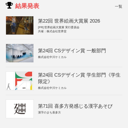
結果発表
一覧
第22回 世界絵画大賞展 2026
[PR]
世界絵画大賞展 実行委員会
共催：株式会社世界堂
第24回 CSデザイン賞 一般部門
株式会社中川ケミカル
第24回 CSデザイン賞 学生部門《学生
限定》
株式会社中川ケミカル
第71回 喜多方発感じる漢字あそび
漢字のまち喜多方