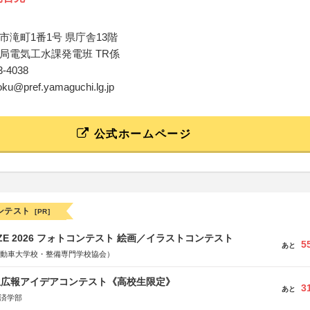
市滝町1番1号 県庁舎13階
局電気工水課発電班 TR係
33-4038
yoku@pref.yamaguchi.lg.jp
公式ホームページ
ンテスト
[PR]
RIZE 2026 フォトコンテスト 絵画／イラストコンテスト
5
あと
国自動車大学校・整備専門学校協会）
生広報アイデアコンテスト《高校生限定》
3
あと
経済学部