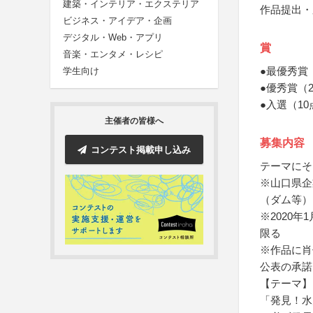
建築・インテリア・エクステリア
作品提出・
ビジネス・アイデア・企画
デジタル・Web・アプリ
賞
音楽・エンタメ・レシピ
●最優秀賞
学生向け
●優秀賞（
●入選（1
主催者の皆様へ
募集内容
コンテスト掲載申し込み
テーマにそ
※山口県企
（ダム等）
※2020
限る
※作品に肖
公表の承諾
【テーマ】
「発見！水