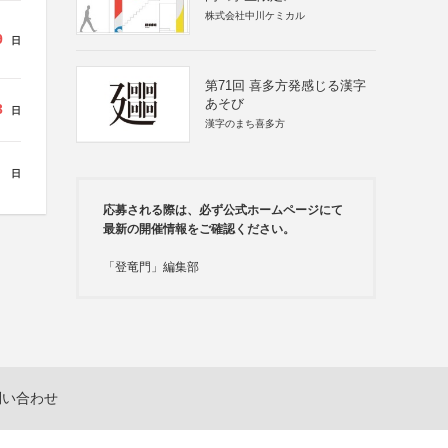
株式会社中川ケミカル
9
日
第71回 喜多方発感じる漢字
あそび
3
日
漢字のまち喜多方
日
応募される際は、必ず公式ホームページにて
最新の開催情報をご確認ください。
「登竜門」編集部
問い合わせ