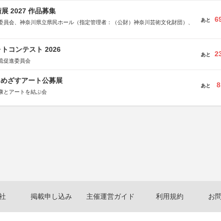
 2027 作品募集
6
あと
委員会、神奈川県立県民ホール（指定管理者：（公財）神奈川芸術文化財団）、
トコンテスト 2026
2
あと
流促進委員会
をめざすアート公募展
8
あと
康とアートを結ぶ会
社
掲載申し込み
主催運営ガイド
利用規約
お