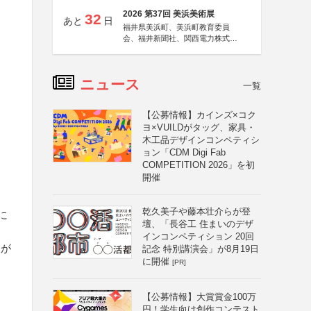
2026 第37回 美浜美術展
32
あと
日
福井県美浜町、美浜町教育委員
会、福井新聞社、関西電力株式会
社
ニュース
一覧
【公募情報】カインズ×コク
ヨ×VUILDがタッグ、家具・
木工品デザインコンペティシ
ョン「CDM Digi Fab
COMPETITION 2026」を初
開催
乾久美子や藤本壮介らが登
に
壇、「長谷工 住まいのデザ
インコンペティション 20回
人が
記念 特別講演会」が8月19日
に開催
[PR]
【公募情報】大賞賞金100万
円！学生向け創作コンテスト