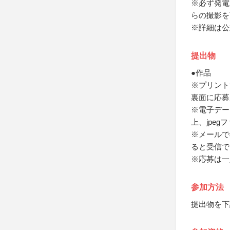
※必ず発電
らの撮影を
※詳細は公
提出物
●作品
※プリント
裏面に応募
※電子デー
上、jpe
※メールで
ると受信で
※応募は一
参加方法
提出物を下