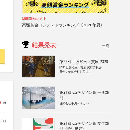
編集部セレクト
高額賞金コンテストランキング《2026年夏》
結果発表
一覧
第22回 世界絵画大賞展 2026
[PR]
世界絵画大賞展 実行委員会
共催：株式会社世界堂
第24回 CSデザイン賞 一般部
門
5
日
株式会社中川ケミカル
1
日
第24回 CSデザイン賞 学生部
門《学生限定》