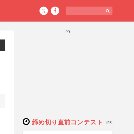
PR
締め切り直前コンテスト
[PR]