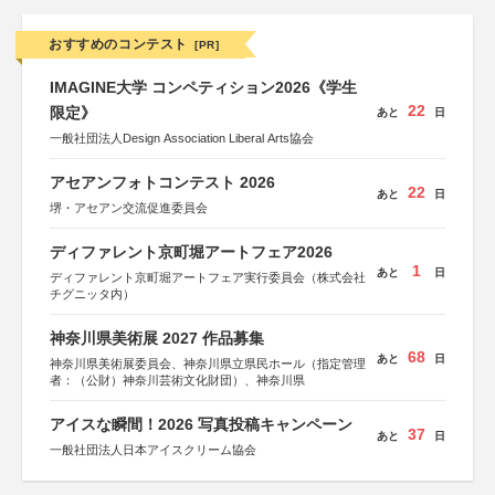
おすすめのコンテスト
[PR]
IMAGINE大学 コンペティション2026《学生
22
限定》
あと
日
一般社団法人Design Association Liberal Arts協会
アセアンフォトコンテスト 2026
22
あと
日
堺・アセアン交流促進委員会
ディファレント京町堀アートフェア2026
1
あと
日
ディファレント京町堀アートフェア実行委員会（株式会社
チグニッタ内）
神奈川県美術展 2027 作品募集
68
あと
日
神奈川県美術展委員会、神奈川県立県民ホール（指定管理
者：（公財）神奈川芸術文化財団）、神奈川県
アイスな瞬間！2026 写真投稿キャンペーン
37
あと
日
一般社団法人日本アイスクリーム協会