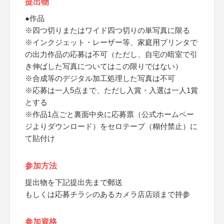
提出物
●作品
※四つ切りまたはワイド四つ切りの単写真に限る
※インクジェット・レーザー等、家庭用プリンタで
の出力作品の応募は不可（ただし、自宅の暗室で引
き伸ばした写真についてはこの限りではない）
※合成等のデジタル加工処理した写真は不可
※応募は一人5点まで、ただし入賞・入選は一人1賞
とする
※作品1点ごと裏面中央に応募票（公式ホームペー
ジよりダウンロード）をセロテープ（糊付禁止）に
て貼付け
参加方法
提出物を下記提出先まで郵送
もしくは応募チラシのあるカメラ店店頭まで持参
参加資格