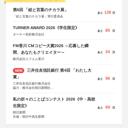
第6回 「絵と言葉のチカラ展」
128
あと
日
「絵と言葉のチカラ展」実行委員会
TURNER AWARD 2026《学生限定》
85
あと
日
ターナー色彩株式会社
FM香川 CMコピー大賞2026 ～応募した瞬
24
間、あなたもクリエイター～
あと
日
株式会社エフエム香川
三井住友信託銀行 第4回 「わたし大
NEW
賞」
56
あと
日
三井住友信託銀行株式会社
協力：株式会社朝日新聞社
後援：日本郵便株式会社
私の折々のことばコンテスト 2026《中・高校
生限定》
69
あと
日
朝日新聞
共催：朝日中高生新聞