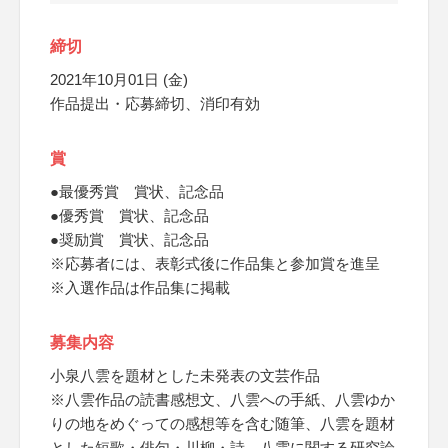
締切
2021年10月01日 (金)
作品提出・応募締切、消印有効
賞
●最優秀賞 賞状、記念品
●優秀賞 賞状、記念品
●奨励賞 賞状、記念品
※応募者には、表彰式後に作品集と参加賞を進呈
※入選作品は作品集に掲載
募集内容
小泉八雲を題材とした未発表の文芸作品
※八雲作品の読書感想文、八雲への手紙、八雲ゆか
りの地をめぐっての感想等を含む随筆、八雲を題材
とした短歌・俳句・川柳・詩、八雲に関する研究論