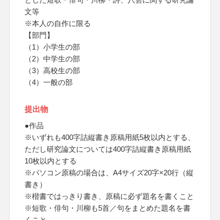
文等
※本人の自作に限る
【部門】
（1）小学生の部
（2）中学生の部
（3）高校生の部
（4）一般の部
提出物
●作品
※いずれも400字詰縦書き原稿用紙5枚以内とする、
ただし研究論文については400字詰縦書き原稿用紙
10枚以内とする
※パソコン原稿の場合は、A4サイズ20字×20行（縦
書き）
※楷書ではっきり書き、原稿に必ず題名を書くこと
※短歌・俳句・川柳も5首／句をまとめた題名を書
くこと