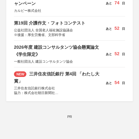
74
ャンペーン
あと
日
カルビー株式会社
第19回 介護作文・フォトコンテスト
52
あと
日
公益社団法人 全国老人福祉施設協議会
※後援：厚生労働省、文部科学省
2026年度 建設コンサルタンツ協会懸賞論文
52
《学生限定》
あと
日
一般社団法人 建設コンサルタンツ協会
三井住友信託銀行 第4回 「わたし大
NEW
賞」
54
あと
日
三井住友信託銀行株式会社
協力：株式会社朝日新聞社
後援：日本郵便株式会社
PR