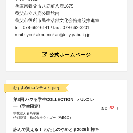
兵庫県養父市八鹿町八鹿1675
養父市立八鹿公民館内
養父市役所市民生活部文化会館建設推進室
tel : 079-662-6141 / fax : 079-662-3201
mail : youkakouminkan@city.yabu.lg.jp
公式ホームページ
おすすめのコンテスト
[PR]
第3回 ハマる学生COLLECTION―ハルコレ
―《学生限定》
52
あと
日
学校法人岩崎学園
特別協賛：株式会社ウィゴー（WEGO）
詠んで貰える！ わたしのやめとま2026川柳キ