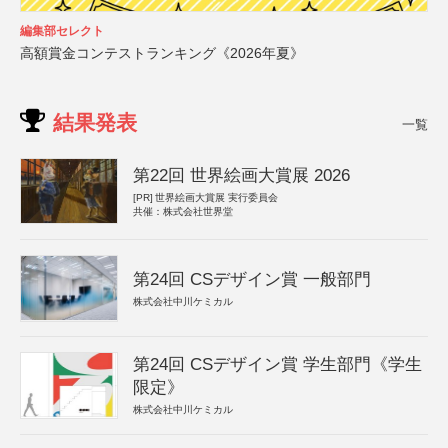
編集部セレクト
高額賞金コンテストランキング《2026年夏》
結果発表
一覧
第22回 世界絵画大賞展 2026
[PR]
世界絵画大賞展 実行委員会
共催：株式会社世界堂
第24回 CSデザイン賞 一般部門
株式会社中川ケミカル
第24回 CSデザイン賞 学生部門《学生
限定》
株式会社中川ケミカル