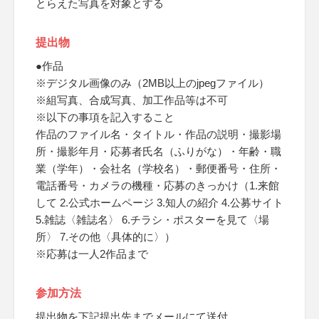
とらえた写真を対象とする
提出物
●作品
※デジタル画像のみ（2MB以上のjpegファイル）
※組写真、合成写真、加工作品等は不可
※以下の事項を記入すること
作品のファイル名・タイトル・作品の説明・撮影場
所・撮影年月・応募者氏名（ふりがな）・年齢・職
業（学年）・会社名（学校名）・郵便番号・住所・
電話番号・カメラの機種・応募のきっかけ（1.来館
して 2.公式ホームページ 3.知人の紹介 4.公募サイト
5.雑誌〈雑誌名〉 6.チラシ・ポスターを見て〈場
所〉 7.その他〈具体的に〉）
※応募は一人2作品まで
参加方法
提出物を下記提出先までメールにて送付