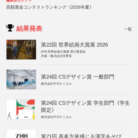
編集部セレクト
高額賞金コンテストランキング《2026年夏》
結果発表
一覧
第22回 世界絵画大賞展 2026
[PR]
世界絵画大賞展 実行委員会
共催：株式会社世界堂
第24回 CSデザイン賞 一般部門
株式会社中川ケミカル
第24回 CSデザイン賞 学生部門《学生
限定》
株式会社中川ケミカル
第71回 喜多方発感じる漢字あそび