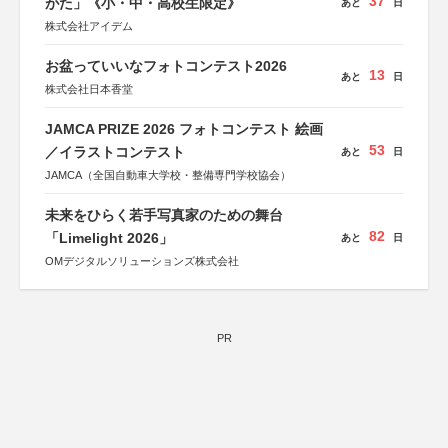
37
がた」《小・中・高校生限定》
あと
日
株式会社アイデム
お盆っていいなフォトコンテスト2026
13
あと
日
株式会社日本香堂
JAMCA PRIZE 2026 フォトコンテスト 絵画
53
／イラストコンテスト
あと
日
JAMCA（全国自動車大学校・整備専門学校協会）
未来をひらく若手写真家のための舞台
82
「Limelight 2026」
あと
日
OMデジタルソリューションズ株式会社
PR