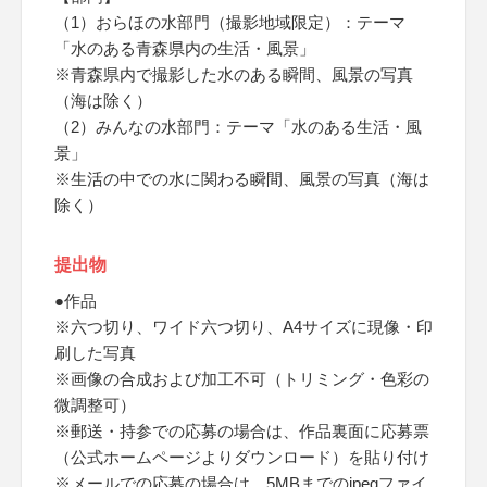
（1）おらほの水部門（撮影地域限定）：テーマ
「水のある青森県内の生活・風景」
※青森県内で撮影した水のある瞬間、風景の写真
（海は除く）
（2）みんなの水部門：テーマ「水のある生活・風
景」
※生活の中での水に関わる瞬間、風景の写真（海は
除く）
提出物
●作品
※六つ切り、ワイド六つ切り、A4サイズに現像・印
刷した写真
※画像の合成および加工不可（トリミング・色彩の
微調整可）
※郵送・持参での応募の場合は、作品裏面に応募票
（公式ホームページよりダウンロード）を貼り付け
※メールでの応募の場合は、5MBまでのjpegファイ