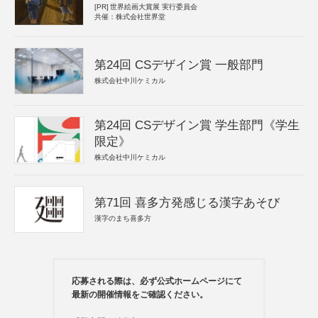
[PR]
世界絵画大賞展 実行委員会
共催：株式会社世界堂
第24回 CSデザイン賞 一般部門
株式会社中川ケミカル
第24回 CSデザイン賞 学生部門《学生
限定》
株式会社中川ケミカル
第71回 喜多方発感じる漢字あそび
漢字のまち喜多方
応募される際は、必ず公式ホームページにて
最新の開催情報をご確認ください。