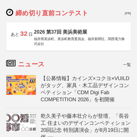
締め切り直前コンテスト
[PR]
2026 第37回 美浜美術展
32
あと
日
福井県美浜町、美浜町教育委員会、福井新聞社、関西電力株
式会社
ニュース
一覧
【公募情報】カインズ×コクヨ×VUILD
がタッグ、家具・木工品デザインコン
ペティション「CDM Digi Fab
COMPETITION 2026」を初開催
乾久美子や藤本壮介らが登壇、「長谷
工 住まいのデザインコンペティション
20回記念 特別講演会」が8月19日に開