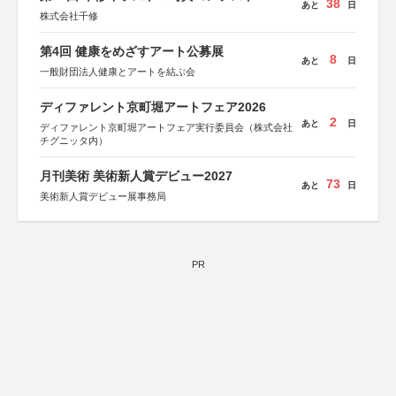
38
あと
日
株式会社千修
第4回 健康をめざすアート公募展
8
あと
日
一般財団法人健康とアートを結ぶ会
ディファレント京町堀アートフェア2026
2
あと
日
ディファレント京町堀アートフェア実行委員会（株式会社
チグニッタ内）
月刊美術 美術新人賞デビュー2027
73
あと
日
美術新人賞デビュー展事務局
PR