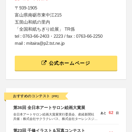
〒939-1905
富山県南砺市東中江215
五箇山和紙の里内
「全国和紙ちぎり絵展」 TR係
tel : 0763-66-2403・2223 / fax : 0763-66-2250
mail : mitaira@p2.tst.ne.jp
公式ホームページ
おすすめのコンテスト
[PR]
第36回 全日本アートサロン絵画大賞展
62
あと
日
全日本アートサロン絵画大賞展実行委員会、産経新聞社
共催：株式会社サクラクレパス、株式会社ターレンスジャ
パン、サクラアートサロン、株式会社アムス
第23回 千修イラスト＆写真コンテスト