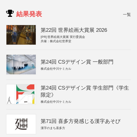
結果発表
一覧
第22回 世界絵画大賞展 2026
[PR]
世界絵画大賞展 実行委員会
共催：株式会社世界堂
第24回 CSデザイン賞 一般部門
株式会社中川ケミカル
第24回 CSデザイン賞 学生部門《学生
限定》
株式会社中川ケミカル
第71回 喜多方発感じる漢字あそび
漢字のまち喜多方