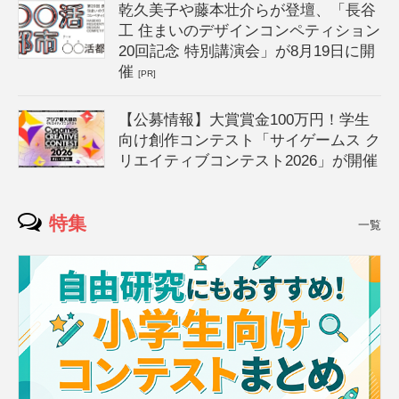
乾久美子や藤本壮介らが登壇、「長谷
工 住まいのデザインコンペティション
20回記念 特別講演会」が8月19日に開
催
[PR]
【公募情報】大賞賞金100万円！学生
向け創作コンテスト「サイゲームス ク
リエイティブコンテスト2026」が開催
特集
一覧