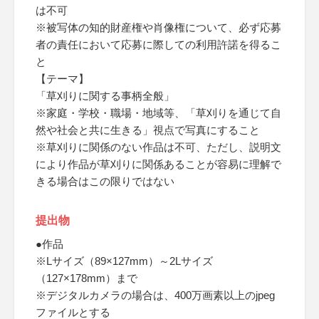
は不可
※被写体の知的財産権や肖像権について、必ず応募
者の責任において応募に際しての利用許諾を得るこ
と
【テーマ】
「草刈りに関する事柄全般」
※家庭・学校・職場・地域等、「草刈りを通じて自
然や社会と共に生きる」視点で写真にすること
※草刈りに関係のない作品は不可、ただし、説明文
により作品が草刈りに関係あることが容易に理解で
きる場合はこの限りではない
提出物
●作品
※Lサイズ（89×127mm）～2Lサイズ
（127×178mm）まで
※デジタルカメラの場合は、400万画素以上のjpeg
ファイルとする