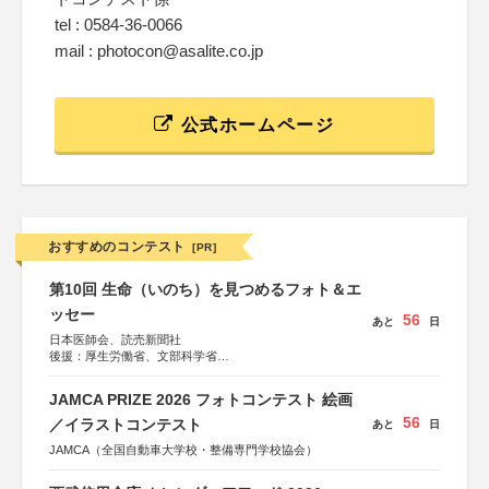
tel : 0584-36-0066
mail : photocon@asalite.co.jp
公式ホームページ
おすすめのコンテスト
[PR]
第10回 生命（いのち）を見つめるフォト＆エ
ッセー
56
あと
日
日本医師会、読売新聞社
後援：厚生労働省、文部科学省
協賛：東京海上日動火災保険株式会社、東京海上日動あん
しん生命保険株式会社
JAMCA PRIZE 2026 フォトコンテスト 絵画
56
／イラストコンテスト
あと
日
JAMCA（全国自動車大学校・整備専門学校協会）