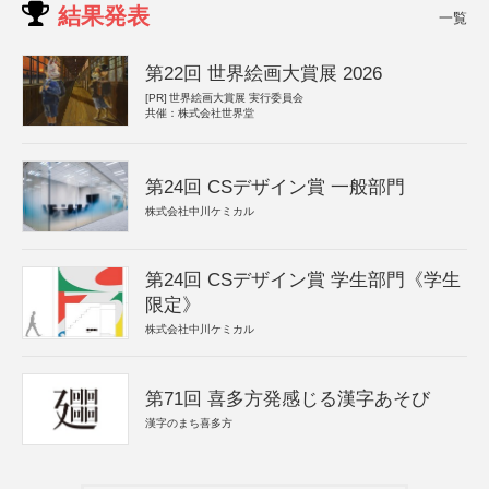
結果発表
一覧
第22回 世界絵画大賞展 2026
[PR]
世界絵画大賞展 実行委員会
共催：株式会社世界堂
第24回 CSデザイン賞 一般部門
株式会社中川ケミカル
第24回 CSデザイン賞 学生部門《学生
限定》
株式会社中川ケミカル
第71回 喜多方発感じる漢字あそび
漢字のまち喜多方