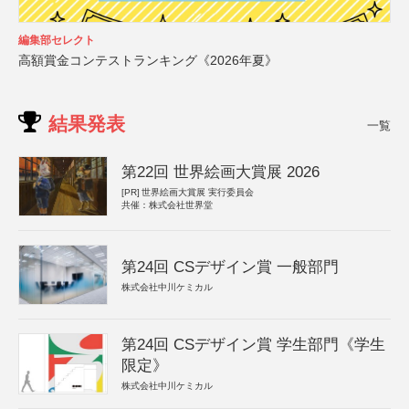
編集部セレクト
高額賞金コンテストランキング《2026年夏》
結果発表
一覧
第22回 世界絵画大賞展 2026
[PR]
世界絵画大賞展 実行委員会
共催：株式会社世界堂
第24回 CSデザイン賞 一般部門
株式会社中川ケミカル
第24回 CSデザイン賞 学生部門《学生
限定》
株式会社中川ケミカル