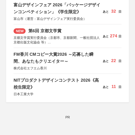
富山デザインフェア 2026「パッケージデザイ
32
ンコンペティション」《学生限定》
あと
日
富山市（運営：富山デザインフェア実行委員会）
第6回 京都文学賞
NEW
274
あと
日
京都文学賞実行委員会（京都市、京都新聞、一般社団法人
京都出版文化協会 等）
協力：京都府書店商業組合、朝日新聞出版、
KADOKAWA、河出書房新社、幻冬舎、講談社、光文社、
FM香川 CMコピー大賞2026 ～応募した瞬
集英社、小学館、祥伝社、新潮社、淡交社、ちいさいミシ
22
マ社、徳間書店、早川書房、PHP研究所、双葉社、文藝春
間、あなたもクリエイター～
あと
日
秋、ポプラ社、毎日新聞出版
株式会社エフエム香川
NITプロダクトデザインコンテスト 2026《高
11
校生限定》
あと
日
日本工業大学
PR