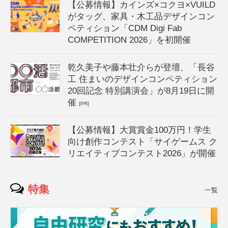
【公募情報】カインズ×コクヨ×VUILD
がタッグ、家具・木工品デザインコン
ペティション「CDM Digi Fab
COMPETITION 2026」を初開催
乾久美子や藤本壮介らが登壇、「長谷
工 住まいのデザインコンペティション
20回記念 特別講演会」が8月19日に開
催
[PR]
【公募情報】大賞賞金100万円！学生
向け創作コンテスト「サイゲームス ク
リエイティブコンテスト2026」が開催
特集
一覧