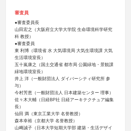
審査員
●審査委員長
山田宏之（大阪府立大学大学院 生命環境科学研究
科 教授）
●審査委員
東 利博（環境省 水 大気環境局 大気生環境課 大気
生活環境室長）
五十嵐康之（国土交通省 都市局 公園緑地・景観課
緑地環境室長）
井上 洋（一般財団法人 ダイバーシティ研究所 参
与）
今村芳恵（一般財団法人 日本建築センター 理事）
佐々木大輔（日経BP社 日経アーキテクチュア編集
長）
仙田 満（東京工業大学 名誉教授）
森本幸裕（京都大学 名誉教授）
山﨑誠子（日本大学短期大学部 建築・生活デザイ