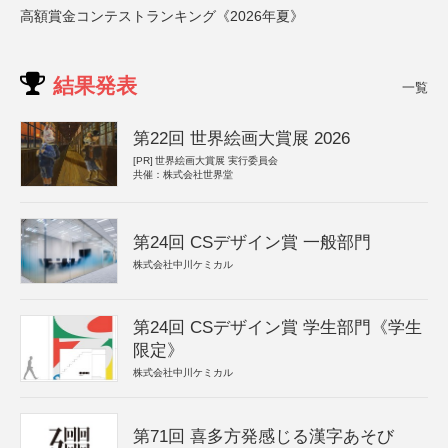
高額賞金コンテストランキング《2026年夏》
結果発表
一覧
第22回 世界絵画大賞展 2026
[PR]
世界絵画大賞展 実行委員会
共催：株式会社世界堂
第24回 CSデザイン賞 一般部門
株式会社中川ケミカル
第24回 CSデザイン賞 学生部門《学生
限定》
株式会社中川ケミカル
第71回 喜多方発感じる漢字あそび