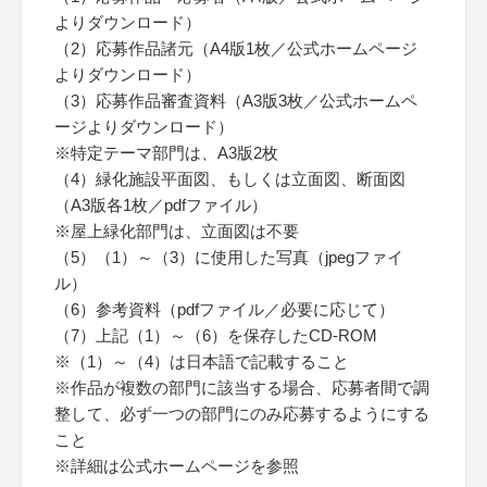
よりダウンロード）
（2）応募作品諸元（A4版1枚／公式ホームページ
よりダウンロード）
（3）応募作品審査資料（A3版3枚／公式ホームペ
ージよりダウンロード）
※特定テーマ部門は、A3版2枚
（4）緑化施設平面図、もしくは立面図、断面図
（A3版各1枚／pdfファイル）
※屋上緑化部門は、立面図は不要
（5）（1）～（3）に使用した写真（jpegファイ
ル）
（6）参考資料（pdfファイル／必要に応じて）
（7）上記（1）～（6）を保存したCD-ROM
※（1）～（4）は日本語で記載すること
※作品が複数の部門に該当する場合、応募者間で調
整して、必ず一つの部門にのみ応募するようにする
こと
※詳細は公式ホームページを参照