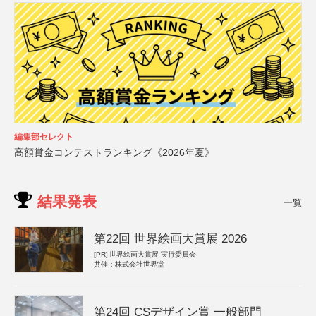
編集部セレクト
高額賞金コンテストランキング《2026年夏》
結果発表
一覧
第22回 世界絵画大賞展 2026
[PR]
世界絵画大賞展 実行委員会
共催：株式会社世界堂
第24回 CSデザイン賞 一般部門