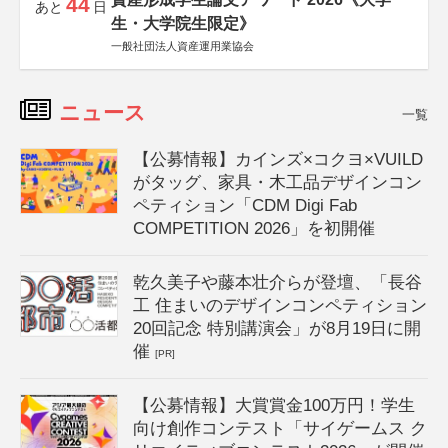
44
あと
日
生・大学院生限定》
一般社団法人資産運用業協会
ニュース
一覧
【公募情報】カインズ×コクヨ×VUILD
がタッグ、家具・木工品デザインコン
ペティション「CDM Digi Fab
COMPETITION 2026」を初開催
乾久美子や藤本壮介らが登壇、「長谷
工 住まいのデザインコンペティション
20回記念 特別講演会」が8月19日に開
催
[PR]
【公募情報】大賞賞金100万円！学生
向け創作コンテスト「サイゲームス ク