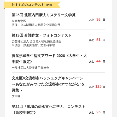
おすすめのコンテスト
[PR]
第25回 北区内田康夫ミステリー文学賞
36
あと
日
東京都北区
共催：公益財団法人北区文化振興財団
協力：一般財団法人内田康夫財団
協賛：株式会社実業之日本社
第19回 介護作文・フォトコンテスト
51
あと
日
公益社団法人 全国老人福祉施設協議会
※後援：厚生労働省、文部科学省
資産形成学生論文アワード 2026《大学生・大
44
学院生限定》
あと
日
一般社団法人資産運用業協会
文京区×交流都市ハッシュタグキャンペーン
～あなたがみつけた交流都市の“つながる”を
125
あと
日
募集～
文京区
第22回「地域の伝承文化に学ぶ」コンテスト
25
《高校生限定》
あと
日